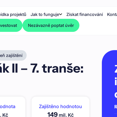
ídka projektů
Jak to funguje
Získat financování
Kont
nvestovat
Nezávazně poptat úvěr
ň zajištění
II – 7. tranše:
hodnota
Zajištěno hodnotou
R
149
. Kč
mil. Kč