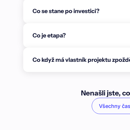
%.\n\n\n* Blok 40–45: Je hotovo přibližně 50 % st
Co se stane po investici?
komunikace k řadovým domům je dokončena z 98 
návštěvy. Chybí veřejné osvětlení, které se přidá 
domy:** Na pozemcích pro 14 solitérních rodinný
Jeden dům je téměř dokončen a bude sloužit jak
Co je etapa?
domům jsou dokončeny hlavní inženýrské sítě. Ch
vrstva vozovky a veřejné osvětlení.\n\n**Cílem p
a financování výstavby, kde v rámci 3 etap vznikn
Co když má vlastník projektu zpožd
14 dvoupodlažních rodinných solitérních domů a
domů, přičemž z tohoto úvěru bude financována 
srpnu 2024.\n\nProjekt se nachází v areálu býval
Újezdeček. Ta bývá označována za příměstskou čá
15 km západně od Ústí nad Labem v široké kotli
Nenašli jste, co
středohořím. Centrum Teplic je vzdáleno přibliž
vybavenost. V rámci zlepšení dopravní infrastru
Všechny čas
blízkosti vstupu do areálu projektu.\n\nJedinečn
uzavřeného oploceného areálu, který bude nabíz
část s dětským hřištěm a vnitřní infrastrukturu, k