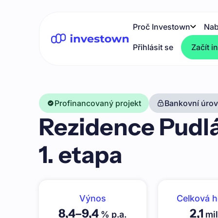
Proč Investown
Nab
Přihlásit se
Začít i
Profinancovaný projekt
Bankovní úrove
Rezidence Pudlák 
1. etapa
Výnos
Celková 
8,4
–
9,4
2,1
% p.a.
mil