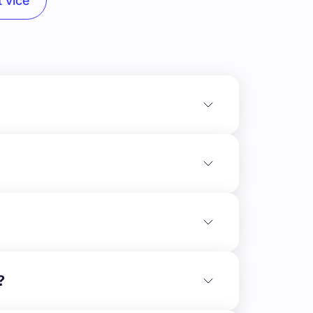
 více
ní stav výstavby:** Výstavba probíhá v
na několika blocích řadových rodinných domů
?
ýstavba je dokončená asi z 60 %.\n\n\n* Blok
n* Blok 19–24: Aktuálně je dokončeno asi 25