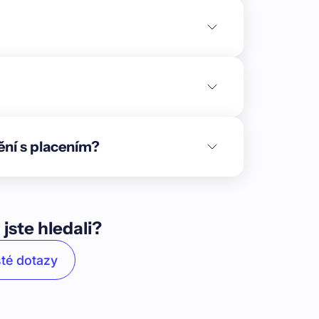
avby.\n\n\n**Infrastruktura:** Areálová
%, včetně chodníků a parkovacích stání pro
až v závěrečné fázi projektu.\n\n\n**Solitérní
ch domů je aktuálně 12 základových desek.
o vzorový. V obslužné komunikaci k těmto
ybí přípojky k jednotlivým domům, finální
artnera** je refinancování stávajícího závazku
e na území o velikosti přibližně 3 ha celkem
ění s placením?
 45 dvoupodlažních řadových rodinných
1. etapa výstavby 24 domů, která započne v
ého kempu a koupaliště Pudlák v obci
st města Teplice, které leží v Ústeckém kraji
ně mezi Krušnými horami a Českým
 jste hledali?
ně 2 km a nabízí veškerou občanskou
ktury vznikne nová autobusová zastávka v
té dotazy
ost projektu je především v neobvyklém pojetí
et vlastní rekreačně společenskou parkovou
terou budou spoluvlastnit budoucí majitelé