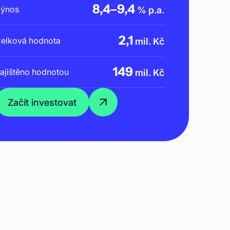
8,4
–
9,4
ýnos
% p.a.
2,1
elková hodnota
mil. Kč
149
ajištěno hodnotou
mil. Kč
Začít investovat