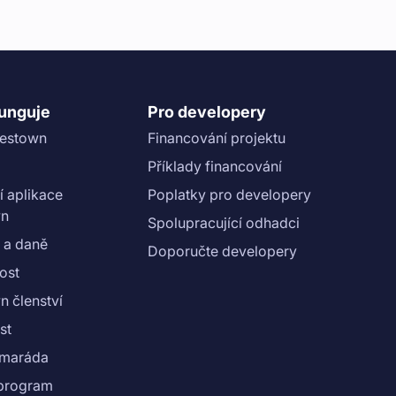
funguje
Pro developery
vestown
Financování projektu
Příklady financování
í aplikace
Poplatky pro developery
wn
Spolupracující odhadci
 a daně
Doporučte developery
ost
n členství
st
amaráda
e program