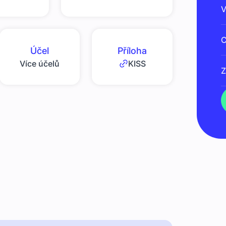
V
C
Účel
Příloha
Více účelů
KISS
Z