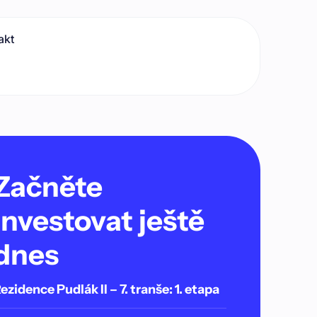
akt
Začněte
investovat ještě
dnes
ezidence Pudlák II – 7. tranše: 1. etapa