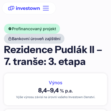
Profinancovaný projekt
Bankovní úroveň zajištění
Rezidence Pudlák II –
7. tranše: 3. etapa
Výnos
8,4
–
9,4
% p.a.
Výše výnosu závisí na úrovni vašeho Investown členství.