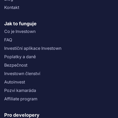
informací pro investory ([KIIS]
Kontakt
(https://drive.google.com/file/d/1AemnaoQcIP7h61WAT
NThGiKUDH/view?usp=sharing)).\n\nInformace
ohledně rizikového skóre projektu najdete v ([Scoring
Jak to funguje
sheet](https://drive.google.com/file/d/1D7chyIC2-
Co je Investown
0aeDj-2hTqZvNDvghIac4Hi/view?
usp=sharing)).\n","name":"Rezidence Pudlák II – 7.
FAQ
tranše: 3. etapa"}}
Investiční aplikace Investown
Poplatky a daně
Bezpečnost
Investown členství
Autoinvest
Pozvi kamaráda
Affiliate program
Pro developery