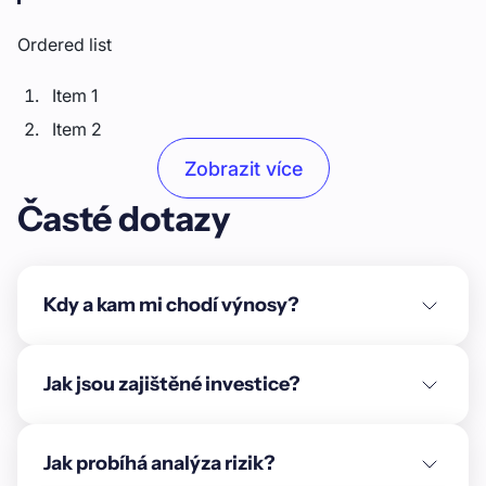
Ordered list
Item 1
Item 2
Item 3
Zobrazit více
Časté dotazy
Unordered list
Item A
Item B
Kdy a kam mi chodí výnosy?
Item C
Text link
Jak jsou zajištěné investice?
Bold text
Jak probíhá analýza rizik?
Emphasis