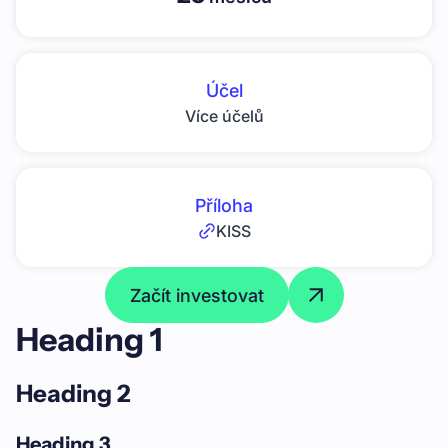
Účel
Více účelů
Příloha
KISS
Začít investovat
Heading 1
Heading 2
Heading 3