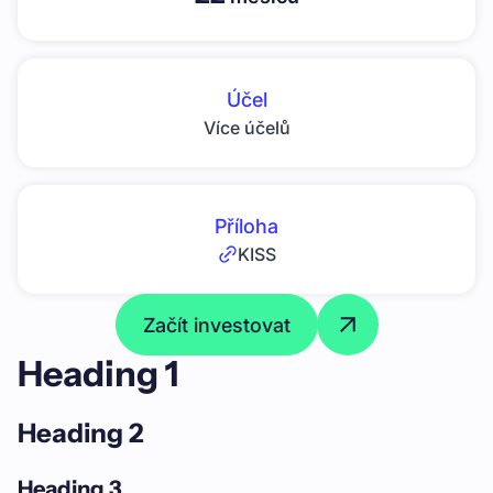
Účel
Více účelů
Příloha
KISS
Začít investovat
Heading 1
Heading 2
Heading 3