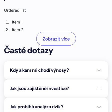
Ordered list
Item 1
Item 2
Item 3
Zobrazit více
Časté dotazy
Unordered list
Item A
Item B
Kdy a kam mi chodí výnosy?
Item C
Text link
Jak jsou zajištěné investice?
Bold text
Jak probíhá analýza rizik?
Emphasis