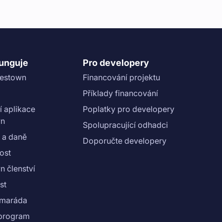
funguje
Pro developery
vestown
Financování projektu
Příklady financování
í aplikace
Poplatky pro developery
wn
Spolupracující odhadci
 a daně
Doporučte developery
ost
n členství
st
amaráda
e program