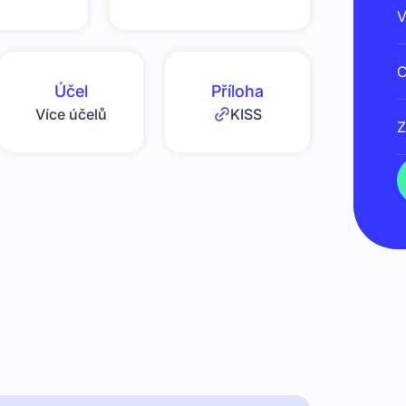
V
C
Účel
Příloha
Více účelů
KISS
Z