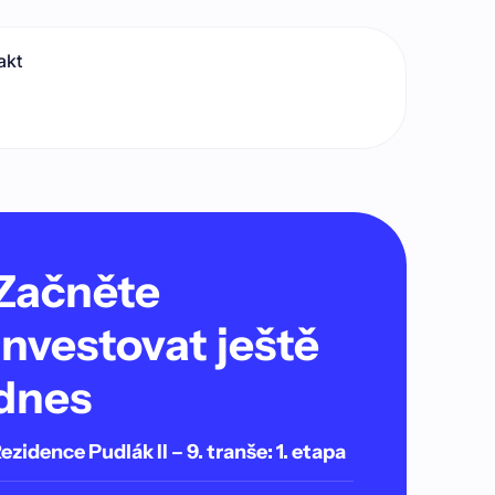
akt
Začněte
investovat ještě
dnes
ezidence Pudlák II – 9. tranše: 1. etapa