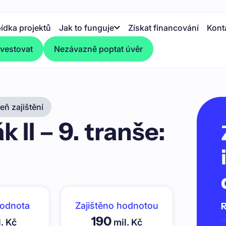
ídka projektů
Jak to funguje
Získat financování
Kont
nvestovat
Nezávazně poptat úvěr
ň zajištění
 II – 9. tranše:
hodnota
Zajištěno hodnotou
R
190
. Kč
mil. Kč