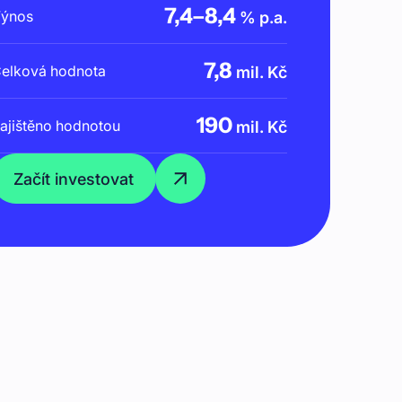
7,4
–
8,4
ýnos
% p.a.
7,8
elková hodnota
mil. Kč
190
ajištěno hodnotou
mil. Kč
Začít investovat