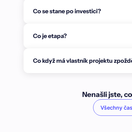
klempířskými prvky. Provedeny jsou rozvody elek
Co se stane po investici?
omítky, podlahové vytápění i anhydritové podlahy
stání, osazeny šachty a retenční nádrže. Domy js
13–18: Stav odpovídá dokončenému konstrukčnímu
Dokončeny jsou instalace, SDK konstrukce, omítky,
Co je etapa?
17 je dokončen jako vzorový, včetně koupelen, sc
elektroinstalace.\n\n* Blok 19–24: Zhotoveny jso
schodiště, komíny a částečně příčky. Dokončena 
Co když má vlastník projektu zpožd
s podstřešní fólií a zateplením polystyrenem. Pro
40–45: Dokončeny jsou základové desky, nosné ko
střecha a rozvody. Provedeny jsou SDK konstrukc
podlahy a venkovní úpravy.\n\n* Infrastruktura
dokončena včetně chodníků a parkovacích stání.
Nenašli jste, co
inženýrské sítě i komunikace včetně obrubníků.\n\
domů je ve fázi základových desek. Vzorový dům
Všechny čas
stavebně uzavřen, s finální fasádou, provedený
podlahami i osazeným vybavením. Objekt slouží 
refinancování stávajícího závazku a financování 