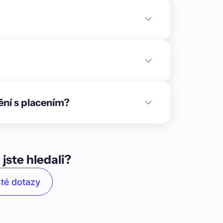
třiny, vody a odpadů, SDK konstrukce,
. V exteriéru jsou hotové chodníky, parkovací
ou připraveny pro klientské změny.\n\n* Blok
 celku, obdobně jako u bloků 07–12.
 zateplení a finální omítka ve 2. NP. Dům č.
hodiště, svítidel, výmaleb a kompletní
u základové desky, nosné konstrukce, stropy,
je střešní konstrukce z příhradových vazníků
ění s placením?
běhlo srovnání terénu pro zahrady.\n\n* Blok
nstrukce, stropy, schodiště, komíny, příčky,
e, omítky, podlahové vytápění, anhydritové
: Areálová komunikace k řadovým domům je
 U solitérních domů jsou dokončeny
 jste hledali?
n* Solitérní rodinné domy: Většina solitérních
 (RD č. 3) je již kompletně dokončen —
té dotazy
mi rozvody, podlahovým topením, omítkami,
jako ukázkový dům.\n\n**Cílem partnera** je
výstavby, kde v rámci 3 etap vznikne na území