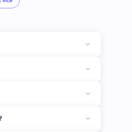
 více
í stav výstavby:** Práce na jednotlivých
robíhají plynule a v souladu s harmonogramem
?
adové desky, nosné i nenosné konstrukce obou
 a střešní konstrukce s krytinou a