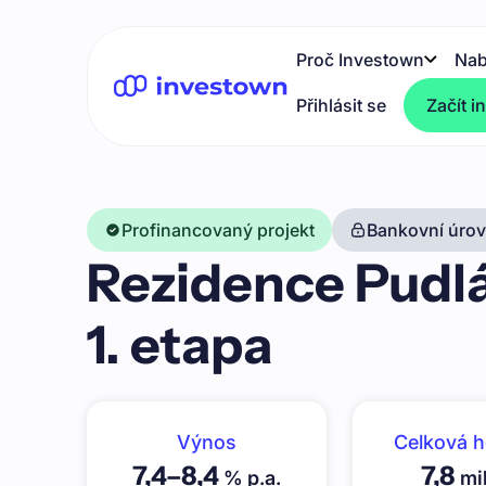
Proč Investown
Nab
Přihlásit se
Začít i
Profinancovaný projekt
Bankovní úrove
Rezidence Pudlák
1. etapa
Výnos
Celková 
7,4
–
8,4
7,8
% p.a.
mil