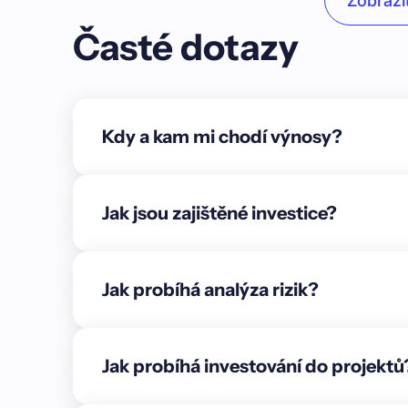
Zobrazit
Unordered list
Časté dotazy
Item A
Item B
Item C
Kdy a kam mi chodí výnosy?
Text link
Bold text
Jak jsou zajištěné investice?
Emphasis
Superscript
Jak probíhá analýza rizik?
Subscript
{"cs":{"description":"### Shrnutí\n\n🟢 **Aktuáln
blocích řadových i solitérních rodinných domů p
Jak probíhá investování do projektů
výstavby.\n\n* Blok 07–12: Dokončeny jsou zákl
podlaží, železobetonové stropy, schodiště, komíny