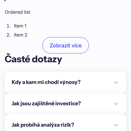
Ordered list
Item 1
Item 2
Item 3
Zobrazit více
Časté dotazy
Unordered list
Item A
Item B
Kdy a kam mi chodí výnosy?
Item C
Text link
Jak jsou zajištěné investice?
Bold text
Jak probíhá analýza rizik?
Emphasis