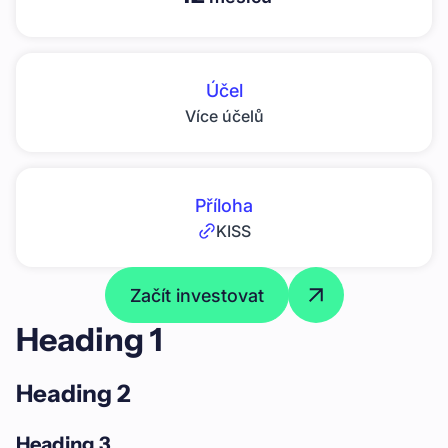
Účel
Více účelů
Příloha
KISS
Začít investovat
Heading 1
Heading 2
Heading 3