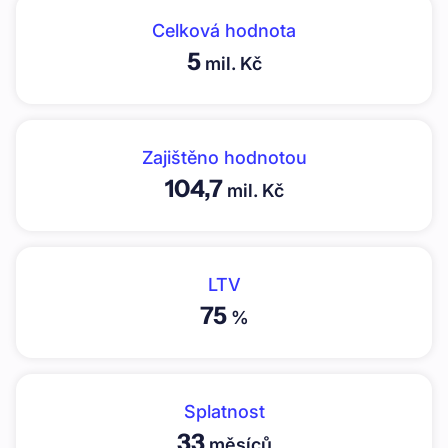
Celková hodnota
5
mil. Kč
Zajištěno hodnotou
104,7
mil. Kč
LTV
75
%
Splatnost
33
měsíců