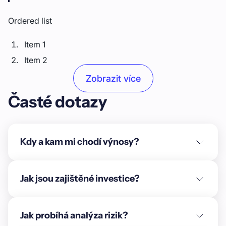
Ordered list
Item 1
Item 2
Item 3
Zobrazit více
Časté dotazy
Unordered list
Item A
Item B
Kdy a kam mi chodí výnosy?
Item C
Text link
Jak jsou zajištěné investice?
Bold text
Jak probíhá analýza rizik?
Emphasis