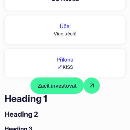
Účel
Více účelů
Příloha
KISS
Začít investovat
Heading 1
Heading 2
Heading 3