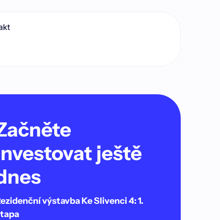
akt
Začněte
investovat ještě
dnes
ezidenční výstavba Ke Slivenci 4: 1.
tapa