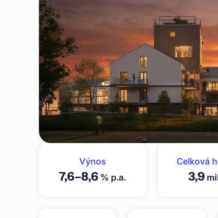
Výnos
Celková 
7,6
–
8,6
3,9
% p.a.
mil