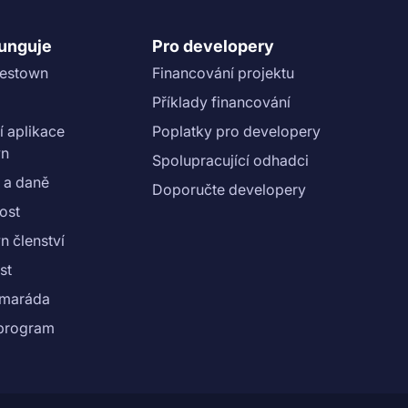
funguje
Pro developery
vestown
Financování projektu
Příklady financování
í aplikace
Poplatky pro developery
wn
Spolupracující odhadci
 a daně
Doporučte developery
ost
n členství
st
amaráda
e program