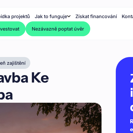
ídka projektů
Jak to funguje
Získat financování
Kont
nvestovat
Nezávazně poptat úvěr
ň zajištění
avba Ke
apa
R
e