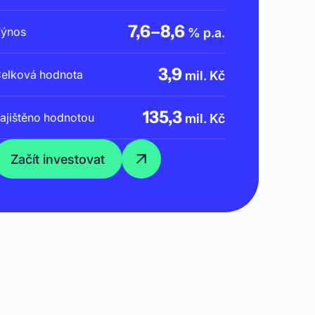
7,6
–
8,6
ýnos
% p.a.
3,9
elková hodnota
mil. Kč
135,3
ajištěno hodnotou
mil. Kč
Začít investovat