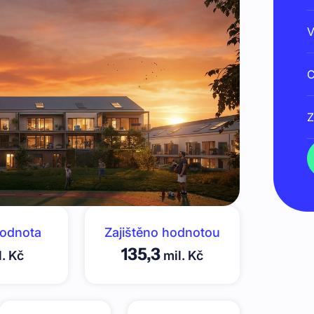
V
C
Z
hodnota
Zajištěno hodnotou
135,3
. Kč
mil. Kč