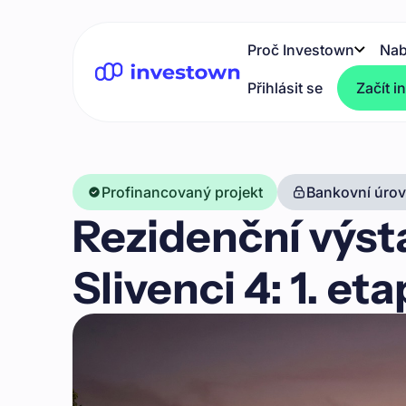
Proč Investown
Nab
Přihlásit se
Začít i
Profinancovaný projekt
Bankovní úrove
Rezidenční výst
Slivenci 4: 1. et