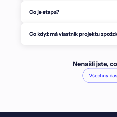
stropů. Současně byly zahájeny betonáže nadzemn
projektu\n\nCílem vlastníka projektu je **refinan
Co je etapa?
tranše a následná **výstavba dvou bytových do
projekt bude tvořit soubor dvou bytových domů,
podlaží.\n\nObjekty nabídnou celkem **37 bytov
Co když má vlastník projektu zpožd
5+kk** a jednu komerční jednotku doplněné o **7
motocykly). Výstavba bude probíhat na pozemku o
volný po demolici původních objektů.\n\nProjek
bytové domy i inženýrské sítě. Harmonogram výst
2025, dokončením a kolaudací nejpozději v list
Nenašli jste, co
klientům.\n\nFinanční prostředky získané v rámci
a financování prvotní fáze developmentu, s cílem v
Všechny čas
s dlouhodobou hodnotou**.\n\n### O lokalitě\n\n
příjemná městská část na jihozápadním okraji me
venkovský charakter a komorní atmosféru. Díky sv
bydlení – spojuje blízkost přírody s pohodlnou d
zhruba za 30 minut.\n\nZástavbu tvoří především 
doplněné o moderní rezidenční projekty a novou 
dvorem je památkově chráněno a dodává lokalitě