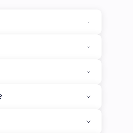
n\n🟢 **Aktuální stav výstavby dle supervize
končeny zemní úpravy včetně pilotáže a
?
ční infrastruktuře v prostoru před objekty G1
ojekt vstoupil do další důležité fáze
dzemních podlažích, kde byly z velké části
ují práce na stropních konstrukcích. V části
realizovány svislé stavební prvky a bednění