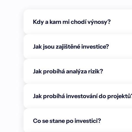
Item B
Item C
Kdy a kam mi chodí výnosy?
Text link
Bold text
Jak jsou zajištěné investice?
Emphasis
Superscript
Jak probíhá analýza rizik?
Subscript
{"cs":{"description":"### Jak projekt postupuje \
ze dne 12. 5. 2026:** Na stavbě byly úspěšně do
Jak probíhá investování do projektů
zajištění výkopů. Pokročily také práce na kanaliza
a G2. Základy obou staveb jsou již hotové, čímž pr
realizace.\n\nVýrazný posun je patrný také na po
Co se stane po investici?
dokončeny svislé nosné prvky a intenzivně pokrač
prvního nadzemního podlaží objektu G2 jsou nyní 