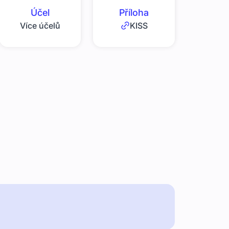
Účel
Příloha
Více účelů
KISS