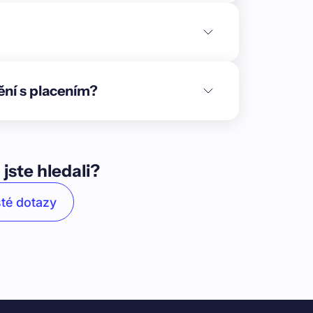
ích konstrukcí také u objektu G1. \n\n### O
cování zástavního věřitele** v rámci první
mů** označených jako G1 + G2.\n\nBudoucí
 které budou propojeny garáží v 1. podzemním
ých jednotek** o dispozicích **1+kk až
ění s placením?
2 parkovacích stání** (včetně tří pro
 celkové ploše 2 340 m², který je aktuálně
t má pravomocná **stavební povolení** na
avby počítá se zahájením stavby teď v září
opadu 2027 a následným předáním jednotek
 jste hledali?
 projektu budou použity na zajištění výstavby
ytvořit **stabilní a kvalitní rezidenční projekt
té dotazy
**Praha-Lochkov** je menší, klidná a
tropole, která si dodnes uchovává svůj
é poloze nabízí ideální prostředí pro rodinné
ostupností do centra Prahy, kam se dostanete
rodinné domy a vilky, v posledních letech
školku. Historické jádro se zámečkem a
 osobité kouzlo.\n\nLochkov je obklopený