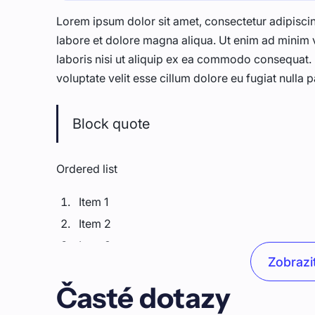
Lorem ipsum dolor sit amet, consectetur adipiscin
labore et dolore magna aliqua. Ut enim ad minim 
laboris nisi ut aliquip ex ea commodo consequat. D
voluptate velit esse cillum dolore eu fugiat nulla p
Block quote
Ordered list
Item 1
Item 2
Item 3
Zobrazit
Unordered list
Časté dotazy
Item A