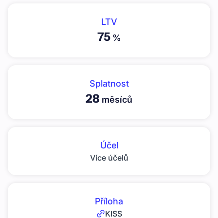
LTV
75
%
Splatnost
28
měsíců
Účel
Více účelů
Příloha
KISS