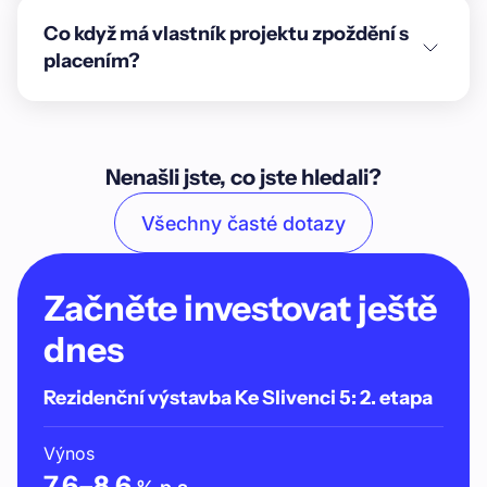
Co když má vlastník projektu zpoždění s
placením?
Nenašli jste, co jste hledali?
Všechny časté dotazy
Začněte investovat ještě
dnes
Rezidenční výstavba Ke Slivenci 5: 2. etapa
Výnos
7,6
–
8,6