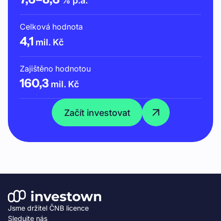
% p.a.
Celková hodnota
4,1
mil. Kč
Zajištěno hodnotou
160,3
mil. Kč
Začít investovat
Jsme držitel ČNB licence
Sledujte nás