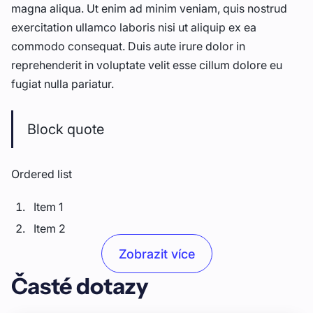
magna aliqua. Ut enim ad minim veniam, quis nostrud
exercitation ullamco laboris nisi ut aliquip ex ea
commodo consequat. Duis aute irure dolor in
reprehenderit in voluptate velit esse cillum dolore eu
fugiat nulla pariatur.
Block quote
Ordered list
Item 1
Item 2
Item 3
Zobrazit více
Časté dotazy
Unordered list