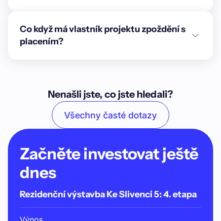
Co když má vlastník projektu zpoždění s
placením?
Nenašli jste, co jste hledali?
Všechny časté dotazy
Začněte investovat ještě
dnes
Rezidenční výstavba Ke Slivenci 5: 4. etapa
Výnos