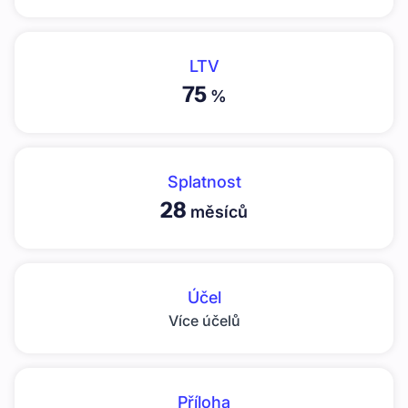
LTV
75
%
Splatnost
28
měsíců
Účel
Více účelů
Příloha