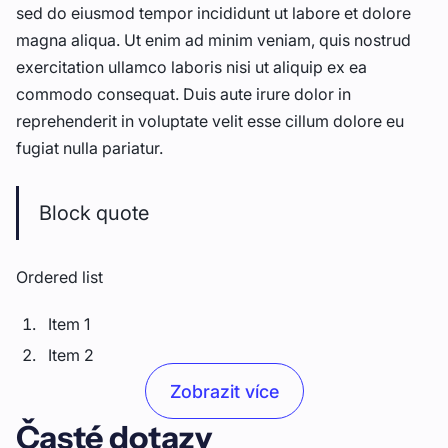
sed do eiusmod tempor incididunt ut labore et dolore
magna aliqua. Ut enim ad minim veniam, quis nostrud
exercitation ullamco laboris nisi ut aliquip ex ea
commodo consequat. Duis aute irure dolor in
reprehenderit in voluptate velit esse cillum dolore eu
fugiat nulla pariatur.
Block quote
Ordered list
Item 1
Item 2
Item 3
Zobrazit více
Časté dotazy
Unordered list