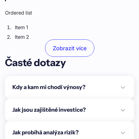
Ordered list
Item 1
Item 2
Item 3
Zobrazit více
Časté dotazy
Unordered list
Item A
Item B
Kdy a kam mi chodí výnosy?
Item C
Text link
Jak jsou zajištěné investice?
Bold text
Jak probíhá analýza rizik?
Emphasis