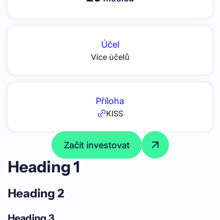
Účel
Více účelů
Příloha
KISS
Začít investovat
Heading 1
Heading 2
Heading 3