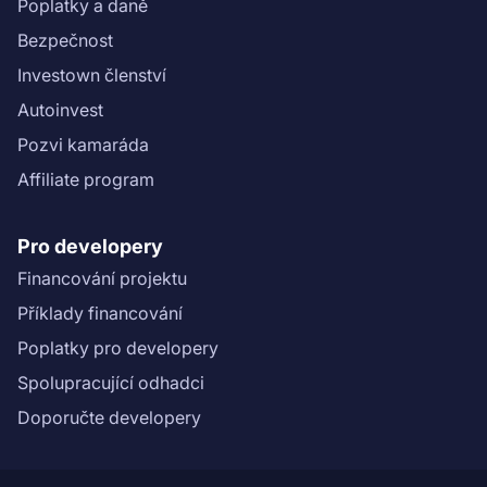
Poplatky a daně
(https://drive.google.com/file/d/1NQD4prGENbaEFwlPB
hX_kk-/view?usp=sharing)).\n\nInformace ohledně
Bezpečnost
rizikového skóre projektu najdete v ([Scoring sheet]
Investown členství
(https://drive.google.com/file/d/1nepc27a7rmh-
Autoinvest
eqByjEc68bYT21GcrlA_/view?
usp=sharing)).\n","name":"Rodinné bydlení Sluneční
Pozvi kamaráda
terasy 2: 1. etapa"}}
Affiliate program
Pro developery
Financování projektu
Příklady financování
Poplatky pro developery
Spolupracující odhadci
Doporučte developery