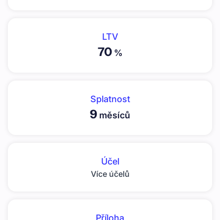
LTV
70
%
Splatnost
9
měsíců
Účel
Více účelů
Příloha