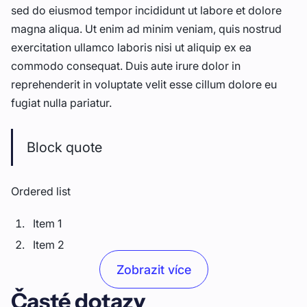
sed do eiusmod tempor incididunt ut labore et dolore
magna aliqua. Ut enim ad minim veniam, quis nostrud
exercitation ullamco laboris nisi ut aliquip ex ea
commodo consequat. Duis aute irure dolor in
reprehenderit in voluptate velit esse cillum dolore eu
fugiat nulla pariatur.
Block quote
Ordered list
Item 1
Item 2
Item 3
Zobrazit více
Časté dotazy
Unordered list