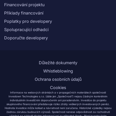
etapa"}}
Financování projektu
Příklady financování
Poplatky pro developery
Spolupracující odhadci
Doporučte developery
Důležité dokumenty
Whistleblowing
Ochrana osobních údajů
Cookies
Informace na webových stránkách a v propagačních materiálech společnosti
Investown Technologies s.r.o. (dále jen „Společnost“) nejsou žádným konkrétním
individuálním investičním doporučením ani poradenstvím. Investice do projektu
skupinového financování představuje riziko ztráty veškerých investovaných peněz.
Hodnota investice může kolísat a návratnost není zaručena. Historické výsledky nejsou
žádnou zárukou budoucích výnosů. Společnost nenese odpovědnost za rozhodnutí
učiněná na základě těchto informací ani za případné škody. Před investováním