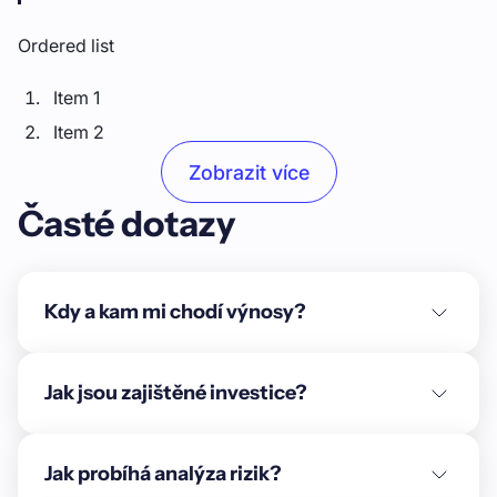
Ordered list
Item 1
Item 2
Item 3
Zobrazit více
Časté dotazy
Unordered list
Item A
Item B
Kdy a kam mi chodí výnosy?
Item C
Text link
Jak jsou zajištěné investice?
Bold text
Jak probíhá analýza rizik?
Emphasis