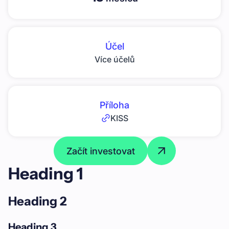
Účel
Více účelů
Příloha
KISS
Začít investovat
Heading 1
Heading 2
Heading 3