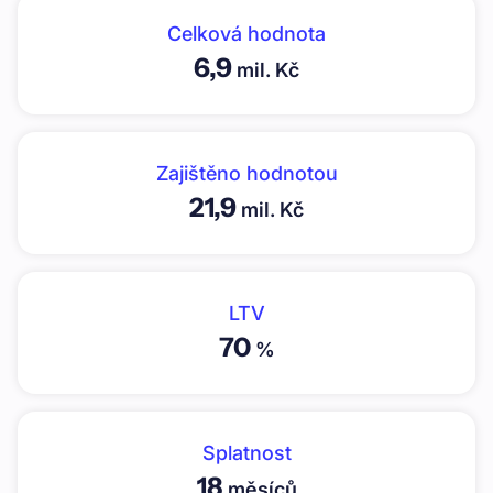
Celková hodnota
6,9
mil. Kč
Zajištěno hodnotou
21,9
mil. Kč
LTV
70
%
Splatnost
18
měsíců