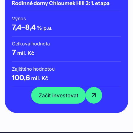
Rodinné domy Chloumek Hill 3: 1. etapa
Výnos
7,4
–
8,4
% p.a.
Celková hodnota
7
mil. Kč
Zajištěno hodnotou
100,6
mil. Kč
Začít investovat