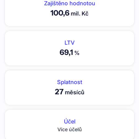
Zajištěno hodnotou
100,6
mil. Kč
LTV
69,1
%
Splatnost
27
měsíců
Účel
Více účelů