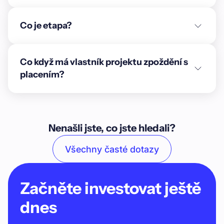
Co je etapa?
Co když má vlastník projektu zpoždění s
placením?
Nenašli jste, co jste hledali?
Všechny časté dotazy
Začněte investovat ještě
dnes