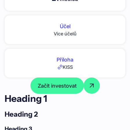
Účel
Více účelů
Příloha
KISS
Začít investovat
Heading 1
Heading 2
Heading 3