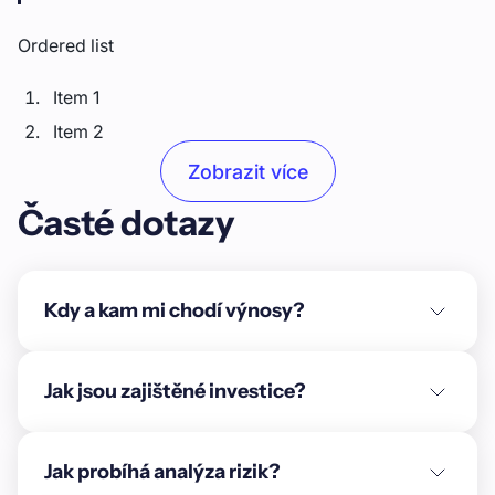
Ordered list
Item 1
Item 2
Item 3
Zobrazit více
Časté dotazy
Unordered list
Item A
Item B
Kdy a kam mi chodí výnosy?
Item C
Text link
Jak jsou zajištěné investice?
Bold text
Jak probíhá analýza rizik?
Emphasis