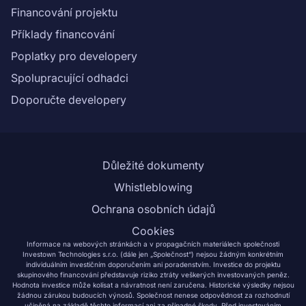
Financování projektu
Příklady financování
Poplatky pro developery
Spolupracující odhadci
Doporučte developery
Důležité dokumenty
Whistleblowing
Ochrana osobních údajů
Cookies
Informace na webových stránkách a v propagačních materiálech společnosti
Investown Technologies s.r.o. (dále jen „Společnost“) nejsou žádným konkrétním
individuálním investičním doporučením ani poradenstvím. Investice do projektu
skupinového financování představuje riziko ztráty veškerých investovaných peněz.
Hodnota investice může kolísat a návratnost není zaručena. Historické výsledky nejsou
žádnou zárukou budoucích výnosů. Společnost nenese odpovědnost za rozhodnutí
učiněná na základě těchto informací ani za případné škody. Před investováním