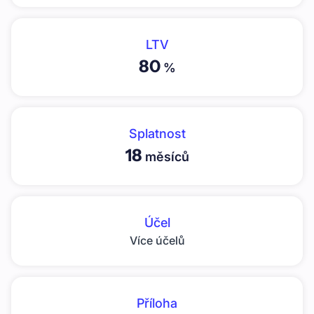
LTV
80
%
Splatnost
18
měsíců
Účel
Více účelů
Příloha