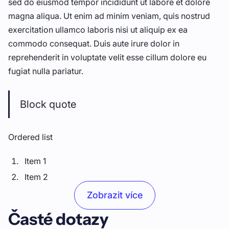
sed do eiusmod tempor incididunt ut labore et dolore
magna aliqua. Ut enim ad minim veniam, quis nostrud
exercitation ullamco laboris nisi ut aliquip ex ea
commodo consequat. Duis aute irure dolor in
reprehenderit in voluptate velit esse cillum dolore eu
fugiat nulla pariatur.
Block quote
Ordered list
Item 1
Item 2
Item 3
Zobrazit více
Časté dotazy
Unordered list