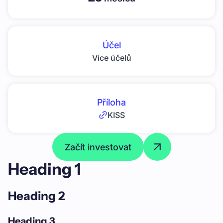
Účel
Více účelů
Příloha
KISS
Začít investovat
Heading 1
Heading 2
Heading 3