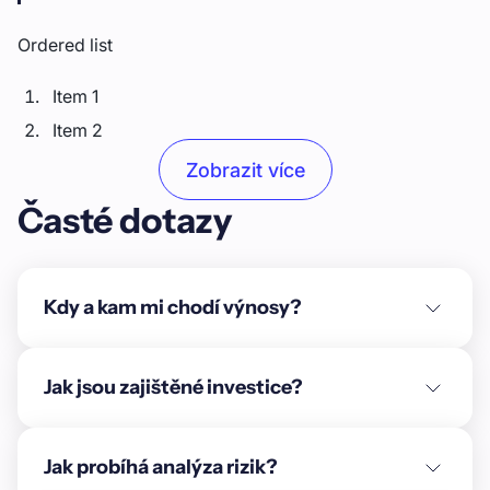
Ordered list
Item 1
Item 2
Item 3
Zobrazit více
Časté dotazy
Unordered list
Item A
Item B
Kdy a kam mi chodí výnosy?
Item C
Text link
Jak jsou zajištěné investice?
Bold text
Jak probíhá analýza rizik?
Emphasis