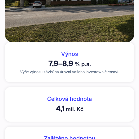
Výnos
7,9
–
8,9
% p.a.
Výše výnosu závisí na úrovni vašeho Investown členství.
Celková hodnota
4,1
mil. Kč
Zajištěno hodnotou