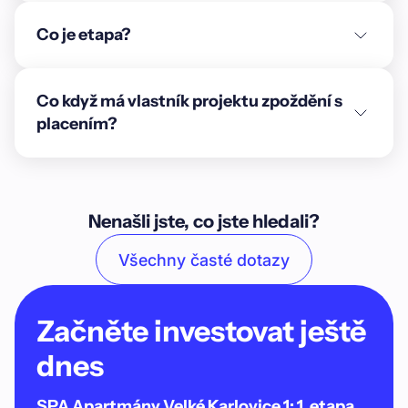
Co je etapa?
Co když má vlastník projektu zpoždění s
placením?
Nenašli jste, co jste hledali?
Všechny časté dotazy
Začněte investovat ještě
dnes
SPA Apartmány Velké Karlovice 1: 1. etapa