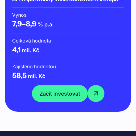
Výnos
7,9
–
8,9
% p.a.
Celková hodnota
4,1
mil. Kč
Zajištěno hodnotou
58,5
mil. Kč
Začít investovat