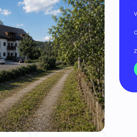
V
C
Z