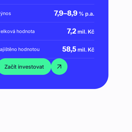
7,9
–
8,9
ýnos
% p.a.
7,2
elková hodnota
mil. Kč
58,5
ajištěno hodnotou
mil. Kč
Začít investovat