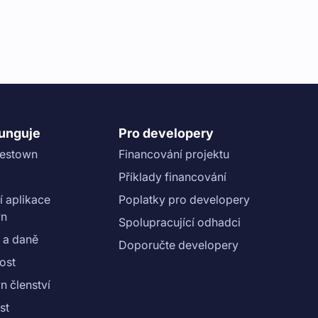
funguje
Pro developery
vestown
Financování projektu
Příklady financování
í aplikace
Poplatky pro developery
wn
Spolupracující odhadci
 a daně
Doporučte developery
ost
n členství
st