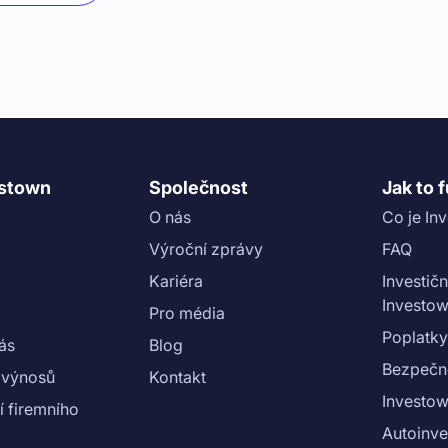
estown
Společnost
Jak to 
O nás
Co je In
Výroční zprávy
FAQ
Kariéra
Investičn
Investo
Pro média
Poplatky
nás
Blog
Bezpečn
 výnosů
Kontakt
Investow
 firemního
Autoinve