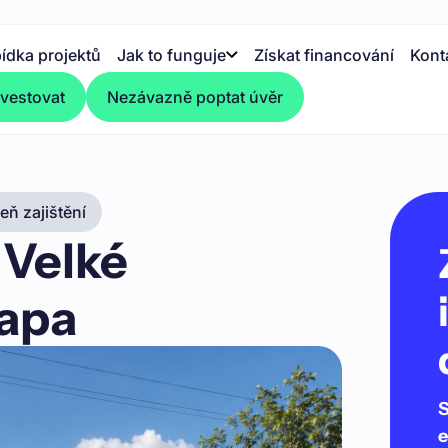
ídka projektů
Jak to funguje
Získat financování
Kont
nvestovat
Nezávazně poptat úvěr
ň zajištění
Velké
tapa
S
e