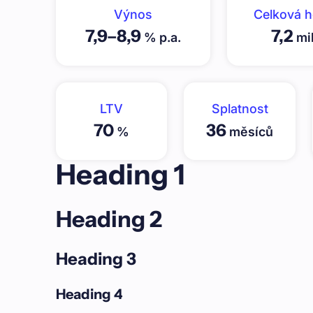
Výnos
Celková 
7,9
–
8,9
7,2
% p.a.
mil
LTV
Splatnost
70
36
%
měsíců
Heading 1
Heading 2
Heading 3
Heading 4