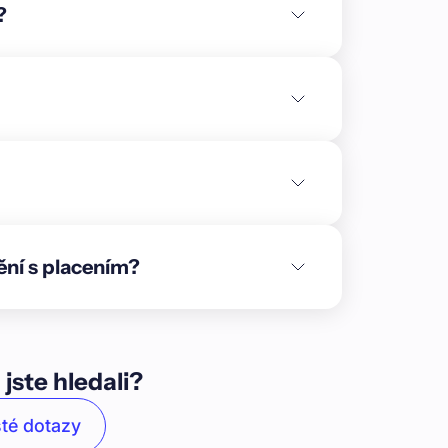
?
ění s placením?
 jste hledali?
té dotazy