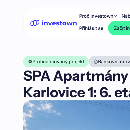
Proč Investown
Nab
Přihlásit se
Začít i
Profinancovaný projekt
Bankovní úrove
SPA Apartmány 
Karlovice 1: 6. e