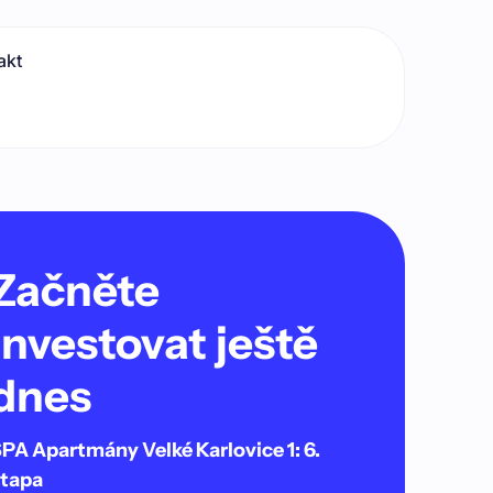
akt
Začněte
investovat ještě
dnes
PA Apartmány Velké Karlovice 1: 6.
tapa