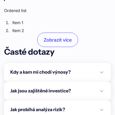
Ordered list
Item 1
Item 2
Item 3
Zobrazit více
Časté dotazy
Unordered list
Item A
Item B
Kdy a kam mi chodí výnosy?
Item C
Text link
Jak jsou zajištěné investice?
Bold text
Jak probíhá analýza rizik?
Emphasis