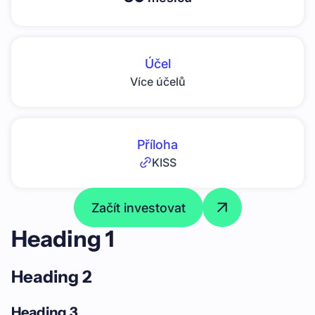
Účel
Více účelů
Příloha
KISS
Začít investovat
Heading 1
Heading 2
Heading 3