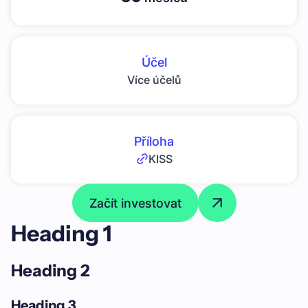
Účel
Více účelů
Příloha
KISS
Začít investovat
Heading 1
Heading 2
Heading 3