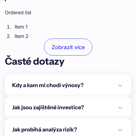
Ordered list
Item 1
Item 2
Item 3
Zobrazit více
Časté dotazy
Unordered list
Item A
Item B
Kdy a kam mi chodí výnosy?
Item C
Text link
Jak jsou zajištěné investice?
Bold text
Jak probíhá analýza rizik?
Emphasis