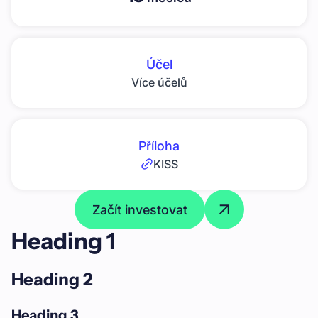
Účel
Více účelů
Příloha
KISS
Začít investovat
Heading 1
Heading 2
Heading 3