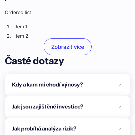
Ordered list
Item 1
Item 2
Item 3
Zobrazit více
Časté dotazy
Unordered list
Item A
Item B
Kdy a kam mi chodí výnosy?
Item C
Text link
Jak jsou zajištěné investice?
Bold text
Jak probíhá analýza rizik?
Emphasis