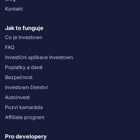
GlSmF/view?usp=sharing)).\n\nInformace ohledně
Kontakt
rizikového skóre projektu najdete v ([Scoring sheet]
(https://drive.google.com/file/d/1Vxy1EZCUNzfnyPrA7zh
M5SkXgJGO9/view?usp=sharing)).","name":"Resort
Jak to funguje
Horský potok 1: 1. etapa"}}
Co je Investown
FAQ
Investiční aplikace Investown
Poplatky a daně
Bezpečnost
Investown členství
Autoinvest
Pozvi kamaráda
Affiliate program
Pro developery