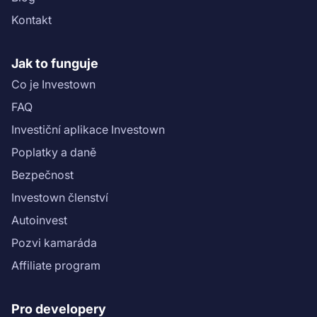
usp=sharing)).\n\nInformace ohledně rizikového skóre
Kontakt
projektu najdete v ([Scoring sheet]
(https://drive.google.com/file/d/1Vxy1EZCUNzfnyPrA7zh
M5SkXgJGO9/view?usp=sharing)).","name":"Resort
Jak to funguje
Horský potok 1: 3. etapa"}}
Co je Investown
FAQ
Investiční aplikace Investown
Poplatky a daně
Bezpečnost
Investown členství
Autoinvest
Pozvi kamaráda
Affiliate program
Pro developery