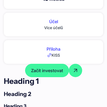
Účel
Více účelů
Příloha
KISS
Začít investovat
Heading 1
Heading 2
Heading 3