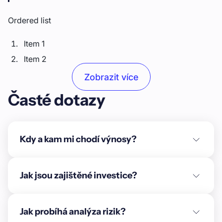
Ordered list
Item 1
Item 2
Item 3
Zobrazit více
Časté dotazy
Unordered list
Item A
Item B
Kdy a kam mi chodí výnosy?
Item C
Text link
Jak jsou zajištěné investice?
Bold text
Jak probíhá analýza rizik?
Emphasis