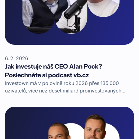
6. 2. 2026
Jak investuje náš CEO Alan Pock?
Poslechněte si podcast vb.cz
Investown má v polovině roku 2026 přes 135 000
uživatelů, více než deset miliard proinvestovaných
korun a přes miliardu vyplacených výnosů. Jaké byly
začátky? To vše prozradí v podcastu jeden ze
spoluzakladatelů a současný CEO, Alan Pock.