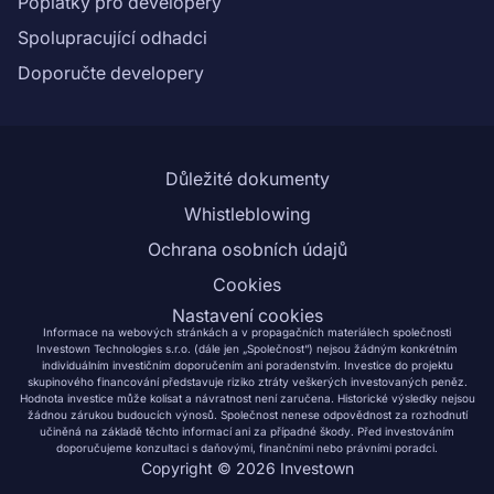
Poplatky pro developery
Spolupracující odhadci
Doporučte developery
Důležité dokumenty
Whistleblowing
Ochrana osobních údajů
Cookies
Nastavení cookies
Informace na webových stránkách a v propagačních materiálech společnosti
Investown Technologies s.r.o. (dále jen „Společnost“) nejsou žádným konkrétním
individuálním investičním doporučením ani poradenstvím. Investice do projektu
skupinového financování představuje riziko ztráty veškerých investovaných peněz.
Hodnota investice může kolísat a návratnost není zaručena. Historické výsledky nejsou
žádnou zárukou budoucích výnosů. Společnost nenese odpovědnost za rozhodnutí
učiněná na základě těchto informací ani za případné škody. Před investováním
doporučujeme konzultaci s daňovými, finančními nebo právními poradci.
Copyright ©
2026
Investown