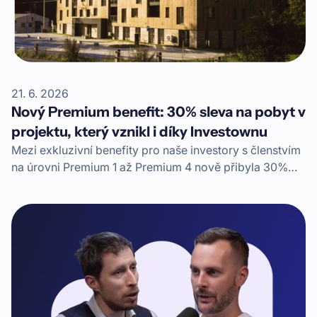
21. 6. 2026
Nový Premium benefit: 30% sleva na pobyt v
projektu, který vznikl i díky Investownu
Mezi exkluzivní benefity pro naše investory s členstvím
na úrovni Premium 1 až Premium 4 nově přibyla 30%
sleva na pobyt v komplexu Apartmány Mlýn
Herlíkovice. Moderní horský apartmánový dům, kam si
můžete zajet na rodinnou dovolenou, vznikl i díky
financování skrze Investown.