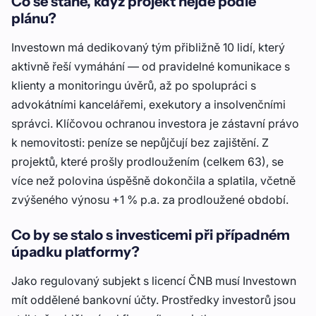
Co se stane, když projekt nejde podle
plánu?
Investown má dedikovaný tým přibližně 10 lidí, který
aktivně řeší vymáhání — od pravidelné komunikace s
klienty a monitoringu úvěrů, až po spolupráci s
advokátními kancelářemi, exekutory a insolvenčními
správci. Klíčovou ochranou investora je zástavní právo
k nemovitosti: peníze se nepůjčují bez zajištění. Z
projektů, které prošly prodloužením (celkem 63), se
více než polovina úspěšně dokončila a splatila, včetně
zvýšeného výnosu +1 % p.a. za prodloužené období.
Co by se stalo s investicemi při případném
úpadku platformy?
Jako regulovaný subjekt s licencí ČNB musí Investown
mít oddělené bankovní účty. Prostředky investorů jsou