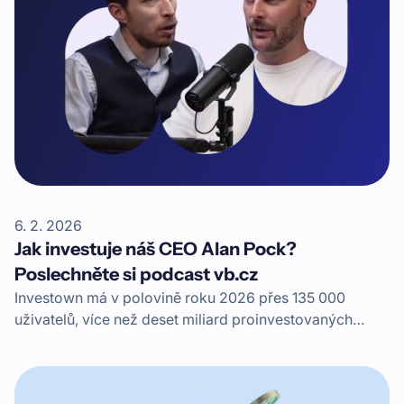
6. 2. 2026
Jak investuje náš CEO Alan Pock?
Poslechněte si podcast vb.cz
Investown má v polovině roku 2026 přes 135 000
uživatelů, více než deset miliard proinvestovaných
korun a přes miliardu vyplacených výnosů. Jaké byly
začátky? To vše prozradí v podcastu jeden ze
spoluzakladatelů a současný CEO, Alan Pock.