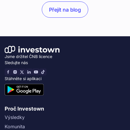
objem měsíčních výnosů. V dubnu 2026 jsme pokořili
Přejít na blog
další milník a investorům jsme vyplatili přes 50 milionů
korun.
Jsme držitel ČNB licence
Sledujte nás
Stáhněte si aplikaci
Proč Investown
Výsledky
Komunita