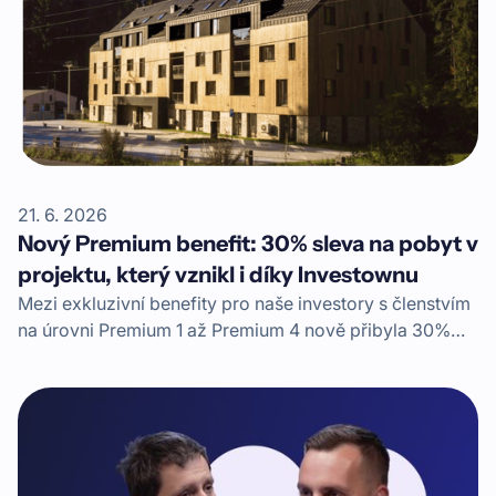
21. 6. 2026
Nový Premium benefit: 30% sleva na pobyt v
projektu, který vznikl i díky Investownu
Mezi exkluzivní benefity pro naše investory s členstvím
na úrovni Premium 1 až Premium 4 nově přibyla 30%
sleva na pobyt v komplexu Apartmány Mlýn
Herlíkovice. Moderní horský apartmánový dům, kam si
můžete zajet na rodinnou dovolenou, vznikl i díky
financování skrze Investown.