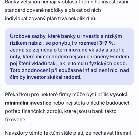
Banky většinou nemají v oblasti firemního investování
standardizované nabídky a získat od nich
individualizovaný plán trvá několik dnů.
Úrokové sazby, které banky u investic s nízkým
rizikem nabízí, se pohybují
v rozmezí 3–7 %
.
Jedná se zejména o termínované vklady a spořicí
účty, které mimochodem nejsou chráněny Fondem
pojištění vkladů tak, jak je tomu u fyzických osob.
Toto zhodnocení při současné inflaci není nic, nad
čím by investor skákal radostí.
Překážkou pro některé firmy může být i příliš
vysoká
minimální investice
nebo nejistota ohledně budoucích
potřeb finančních zdrojů, které jsou u bank takto
fixované.
Navzdory těmto faktům stále platí, že nechávat firemní