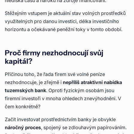
hlediska času a nároků na zdroje financování.
Stěžejním vstupem je aktuální stav volných prostředků
využitelných pro danou investici, délka investičního
horizontu a očekávané peněžní toky v tomto období.
Proč firmy nezhodnocují svůj
kapitál?
Příčinou toho, že řada firem své volné peníze
nezhodnocuje, je zřejmě i
nepříliš atraktivní nabídka
tuzemských bank
. Oproti fyzickým osobám jsou
firemní investoři v mnoha ohledech znevýhodněni. V
čem konkrétně?
Začít investovat prostřednictvím banky je obvykle
náročný proces
, spojený se zdlouhavým papírováním.