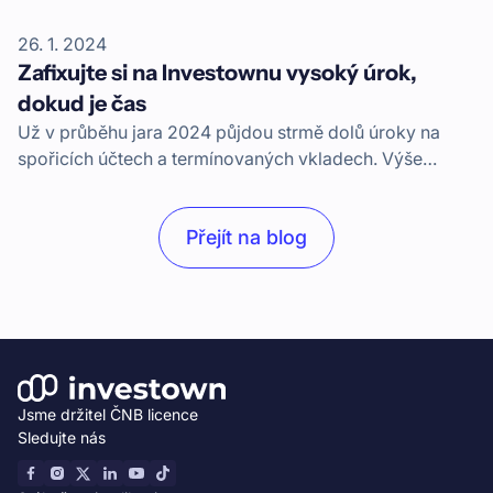
26. 1. 2024
Zafixujte si na Investownu vysoký úrok,
dokud je čas
Už v průběhu jara 2024 půjdou strmě dolů úroky na
spořicích účtech a termínovaných vkladech. Výše
výnosů na Investownu se však zatím stále pohybuje
kolem 10 % ročně, a tak u nás máte jednu z posledních
Přejít na blog
šancí si takto vysoký úrok zafixovat na dlouho
dopředu.
Jsme držitel ČNB licence
Sledujte nás