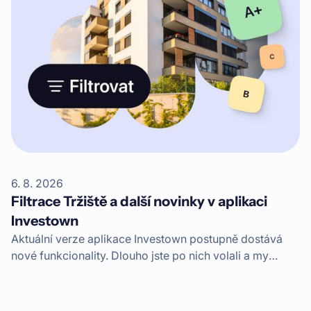
6. 8. 2026
Filtrace Tržiště a další novinky v aplikaci
Investown
Aktuální verze aplikace Investown postupně dostává
nové funkcionality. Dlouho jste po nich volali a my
máme radost, že vám je můžeme představit. Jde
například o velmi žádanou filtraci sekundárního trhu –
Tržiště.