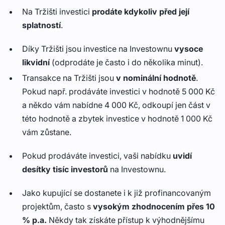
Na Tržišti investici
prodáte
kdykoliv před její
splatností
.
Díky Tržišti jsou investice na Investownu
vysoce
likvidní
(odprodáte je často i do několika minut).
Transakce na Tržišti jsou
v nominální hodnotě
.
Pokud např. prodáváte investici v hodnotě 5 000 Kč
a někdo vám nabídne 4 000 Kč, odkoupí jen část v
této hodnotě a zbytek investice v hodnotě 1 000 Kč
vám zůstane.
Pokud prodáváte investici, vaši nabídku
uvidí
desítky tisíc investorů
na Investownu.
Jako kupující se dostanete i k již profinancovaným
projektům, často s
vysokým zhodnocením přes 10
% p.a.
Někdy tak získáte přístup k výhodnějšímu