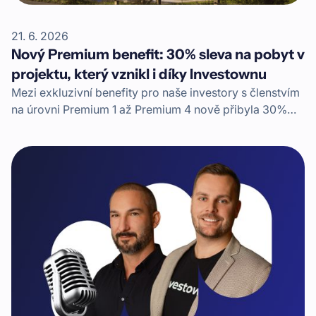
21. 6. 2026
Nový Premium benefit: 30% sleva na pobyt v
projektu, který vznikl i díky Investownu
Mezi exkluzivní benefity pro naše investory s členstvím
na úrovni Premium 1 až Premium 4 nově přibyla 30%
sleva na pobyt v komplexu Apartmány Mlýn
Herlíkovice. Moderní horský apartmánový dům, kam si
můžete zajet na rodinnou dovolenou, vznikl i díky
financování skrze Investown.