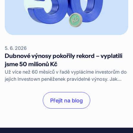
5. 6. 2026
Dubnové výnosy pokořily rekord – vyplatili
jsme 50 milionů Kč
Už více než 60 měsíců v řadě vyplácíme investorům do
jejich Investown peněženek pravidelné výnosy. Jak
stoupá počet financovaných projektů, logicky stoupá i
objem měsíčních výnosů. V dubnu 2026 jsme pokořili
Přejít na blog
další milník a investorům jsme vyplatili přes 50 milionů
korun.