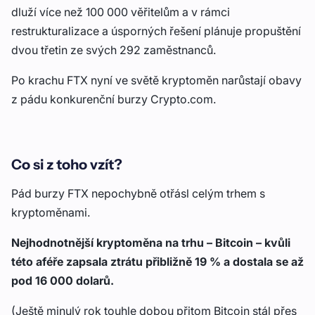
dluží více než 100 000 věřitelům a v rámci
restrukturalizace a úsporných řešení plánuje propuštění
dvou třetin ze svých 292 zaměstnanců.
Po krachu FTX nyní ve světě kryptoměn narůstají obavy
z pádu konkurenční burzy Crypto.com.
Co si z toho vzít?
Pád burzy FTX nepochybně otřásl celým trhem s
kryptoměnami.
Nejhodnotnější kryptoměna na trhu – Bitcoin – kvůli
této aféře zapsala ztrátu přibližně 19 % a dostala se až
pod 16 000 dolarů.
(Ještě minulý rok touhle dobou přitom Bitcoin stál přes