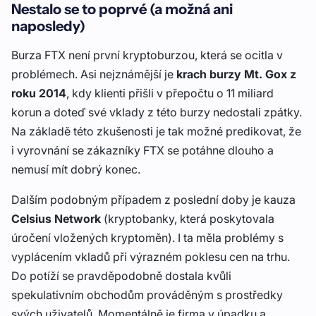
Nestalo se to poprvé (a možná ani
naposledy)
Burza FTX není první kryptoburzou, která se ocitla v
problémech. Asi nejznámější je
krach burzy Mt. Gox z
roku
2014
, kdy klienti přišli v přepočtu o 11 miliard
korun a doteď své vklady z této burzy nedostali zpátky.
Na základě této zkušenosti je tak možné predikovat, že
i vyrovnání se zákazníky FTX se potáhne dlouho a
nemusí mít dobrý konec.
Dalším podobným případem z poslední doby je kauza
Celsius
Network
(kryptobanky, která poskytovala
úročení vložených kryptoměn). I ta měla problémy s
vyplácením vkladů při výrazném poklesu cen na trhu.
Do potíží se pravděpodobně dostala kvůli
spekulativním obchodům prováděným s prostředky
svých uživatelů. Momentálně je firma v úpadku a