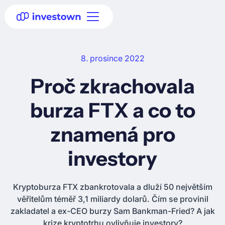
8. prosince 2022
Proč zkrachovala
burza FTX a co to
znamená pro
investory
Kryptoburza FTX zbankrotovala a dluží 50 největším
věřitelům téměř 3,1 miliardy dolarů. Čím se provinil
zakladatel a ex-CEO burzy Sam Bankman-Fried? A jak
krize kryptotrhu ovlivňuje investory?