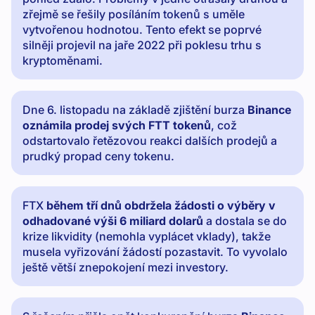
zřejmě se řešily posíláním tokenů s uměle
vytvořenou hodnotou. Tento efekt se poprvé
silněji projevil na jaře 2022 při poklesu trhu s
kryptoměnami.
Dne 6. listopadu na základě zjištění burza
Binance
oznámila prodej svých FTT tokenů
, což
odstartovalo řetězovou reakci dalších prodejů a
prudký propad ceny tokenu.
FTX
během tří dnů obdržela žádosti o výběry v
odhadované výši 6 miliard dolarů
a dostala se do
krize likvidity (nemohla vyplácet vklady), takže
musela vyřizování žádostí pozastavit. To vyvolalo
ještě větší znepokojení mezi investory.