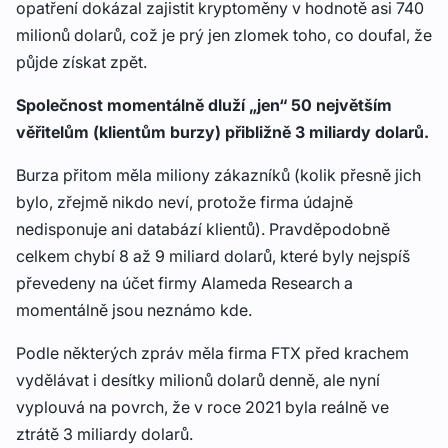
opatření dokázal zajistit kryptoměny v hodnotě asi 740
milionů dolarů, což je prý jen zlomek toho, co doufal, že
půjde získat zpět.
Společnost momentálně dluží „jen“ 50 největším
věřitelům (klientům burzy) přibližně 3 miliardy dolarů.
Burza přitom měla miliony zákazníků (kolik přesně jich
bylo, zřejmě nikdo neví, protože firma údajně
nedisponuje ani databází klientů). Pravděpodobně
celkem chybí 8 až 9 miliard dolarů, které byly nejspíš
převedeny na účet firmy Alameda Research a
momentálně jsou neznámo kde.
Podle některých zpráv měla firma FTX před krachem
vydělávat i desítky milionů dolarů denně, ale nyní
vyplouvá na povrch, že v roce 2021 byla reálně ve
ztrátě 3 miliardy dolarů.