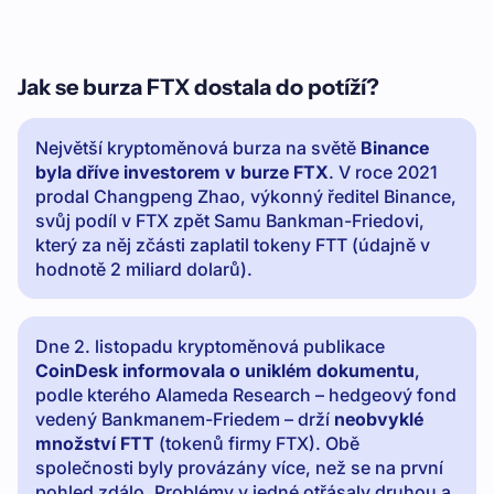
Jak se burza FTX dostala do potíží?
Největší kryptoměnová burza na světě
Binance
byla dříve investorem v burze FTX
. V roce 2021
prodal Changpeng Zhao, výkonný ředitel Binance,
svůj podíl v FTX zpět Samu Bankman-Friedovi,
který za něj zčásti zaplatil tokeny FTT (údajně v
hodnotě 2 miliard dolarů).
Dne 2. listopadu kryptoměnová publikace
CoinDesk informovala o uniklém dokumentu
,
podle kterého Alameda Research – hedgeový fond
vedený Bankmanem-Friedem – drží
neobvyklé
množství FTT
(tokenů firmy FTX). Obě
společnosti byly provázány více, než se na první
pohled zdálo. Problémy v jedné otřásaly druhou a