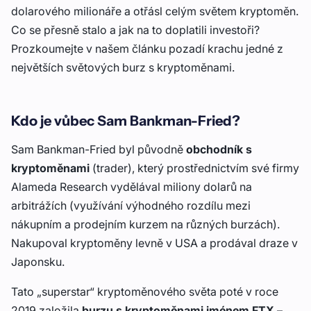
dolarového milionáře a otřásl celým světem kryptoměn.
Co se přesně stalo a jak na to doplatili investoři?
Prozkoumejte v našem článku pozadí krachu jedné z
největších světových burz s kryptoměnami.
Kdo je vůbec Sam Bankman-Fried?
Sam Bankman-Fried
byl původně
obchodník s
kryptoměnami
(trader), který prostřednictvím své firmy
Alameda Research vydělával miliony dolarů na
arbitrážích (využívání výhodného rozdílu mezi
nákupním a prodejním kurzem na různých burzách).
Nakupoval kryptoměny levně v USA a prodával draze v
Japonsku.
Tato „superstar“ kryptoměnového světa poté v roce
2019 založila
burzu s kryptoměnami jménem FTX
–