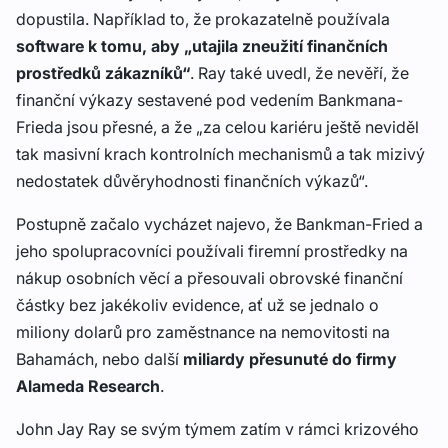
dopustila. Například to, že prokazatelně používala
software k tomu, aby „utajila zneužití finančních
prostředků zákazníků“
. Ray také uvedl, že nevěří, že
finanční výkazy sestavené pod vedením Bankmana-
Frieda jsou přesné, a že „za celou kariéru ještě neviděl
tak masivní krach kontrolních mechanismů a tak mizivý
nedostatek důvěryhodnosti finančních výkazů“.
Postupně začalo vycházet najevo, že Bankman-Fried a
jeho spolupracovníci používali firemní prostředky na
nákup osobních věcí a přesouvali obrovské finanční
částky bez jakékoliv evidence, ať už se jednalo o
miliony dolarů pro zaměstnance na nemovitosti na
Bahamách, nebo další
miliardy přesunuté do firmy
Alameda Research
.
John Jay Ray se svým týmem zatím v rámci krizového