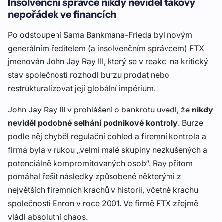
Insolvenční správce nikdy neviděl takový
nepořádek ve financích
Po odstoupení Sama Bankmana-Frieda byl novým
generálním ředitelem (a insolvenčním správcem) FTX
jmenován John Jay Ray III, který se v reakci na kritický
stav společnosti rozhodl burzu prodat nebo
restrukturalizovat její globální impérium.
John Jay Ray III v prohlášení o bankrotu uvedl, že
nikdy
neviděl podobné selhání podnikové kontroly
. Burze
podle něj chyběl regulační dohled a firemní kontrola a
firma byla v rukou „velmi malé skupiny nezkušených a
potenciálně kompromitovaných osob“. Ray přitom
pomáhal řešit následky způsobené některými z
největších firemních krachů v historii, včetně krachu
společnosti Enron v roce 2001. Ve firmě FTX zřejmě
vládl absolutní chaos.