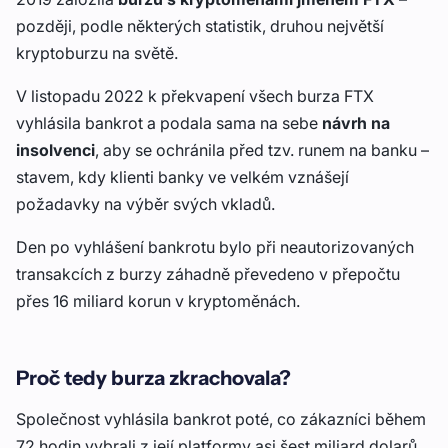
později, podle některých statistik, druhou největší
kryptoburzu na světě.
V listopadu 2022 k překvapení všech burza FTX
vyhlásila bankrot a podala sama na sebe
návrh na
insolvenci
, aby se ochránila před tzv. runem na banku –
stavem, kdy klienti banky ve velkém vznášejí
požadavky na výběr svých vkladů.
Den po vyhlášení bankrotu bylo při neautorizovaných
transakcích z burzy záhadně převedeno v přepočtu
přes 16 miliard korun v kryptoměnách.
Proč tedy burza zkrachovala?
Společnost vyhlásila bankrot poté, co zákazníci během
72 hodin vybrali z její platformy asi šest miliard dolarů,