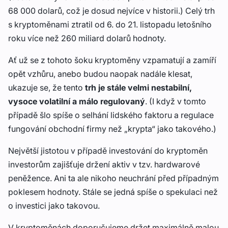
68 000 dolarů, což je dosud nejvíce v historii.) Celý trh
s kryptoměnami ztratil od 6. do 21. listopadu letošního
roku více než 260 miliard dolarů hodnoty.
Ať už se z tohoto šoku kryptoměny vzpamatují a zamíří
opět vzhůru, anebo budou naopak nadále klesat,
ukazuje se, že tento
trh je stále velmi nestabilní,
vysoce volatilní a málo regulovaný
.
(I když v tomto
případě šlo spíše o selhání lidského faktoru a regulace
fungování obchodní firmy než „krypta“ jako takového.)
Největší jistotou v případě investování do kryptoměn
investorům zajišťuje držení aktiv v tzv.
hardwarové
peněžence. Ani ta ale nikoho neuchrání před případným
poklesem hodnoty. Stále se jedná spíše o spekulaci než
o investici jako takovou.
V kryptoměnách doporučujeme
držet maximálně malou