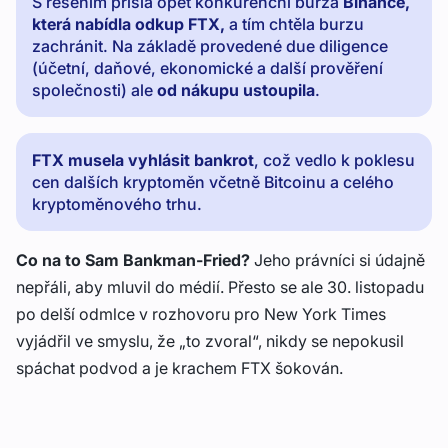
S řešením přišla opět konkurenční burza
Binance,
která nabídla odkup FTX,
a tím chtěla burzu
zachránit. Na základě provedené due diligence
(účetní, daňové, ekonomické a další prověření
společnosti) ale
od nákupu ustoupila
.
FTX musela vyhlásit bankrot
, což vedlo k poklesu
cen dalších kryptoměn včetně Bitcoinu a celého
kryptoměnového trhu.
Co na to Sam Bankman-Fried?
Jeho právníci si údajně
nepřáli, aby mluvil do médií. Přesto se ale 30. listopadu
po delší odmlce v rozhovoru pro New York Times
vyjádřil ve smyslu, že „to zvoral“, nikdy se nepokusil
spáchat podvod a je krachem FTX šokován.