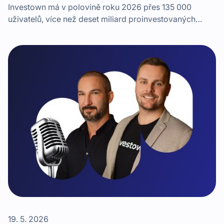
Investown má v polovině roku 2026 přes 135 000
uživatelů, více než deset miliard proinvestovaných
korun a přes miliardu vyplacených výnosů. Jaké byly
začátky? To vše prozradí v podcastu jeden ze
spoluzakladatelů a současný CEO, Alan Pock.
19. 5. 2026