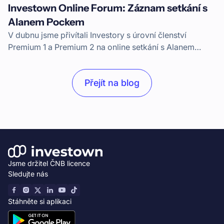
Investown Online Forum: Záznam setkání s
Alanem Pockem
V dubnu jsme přivítali Investory s úrovní členství
Premium 1 a Premium 2 na online setkání s Alanem
Pockem, CEO Investownu. K setkání se připojil i CSO
Václav Veselý.
Přejít na blog
Jsme držitel ČNB licence
Sledujte nás
Stáhněte si aplikaci