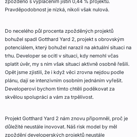
zpožděno s vyplácením jistin 0,44 % projektů.
Pravděpodobnost je nízká, nikoli však nulová.
Do necelého půl procenta zpožděných projektů
bohužel spadl Gotthard Yard 2, projekt s obrovským
potenciálem, který bohužel narazil na aktuální situaci na
trhu. Developer se ocitl v situaci, kdy nemohl včas
splatit úvěr, my s ním však situaci aktivně osobně řešili.
Opět jsme zjistili, že i když věci zrovna nejdou podle
plánu, dají se intenzivním osobním jednáním vyřešit.
Developerovi bychom tímto chtěli poděkovat za
skvělou spolupráci a vám za trpělivost.
Projekt Gotthard Yard 2 nám znovu připomněl, proč je
důležité neustále inovovat. Náš risk model by měl
zpoždění developerských projektů neustále