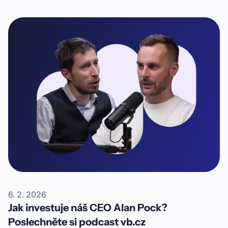
sleva na pobyt v komplexu Apartmány Mlýn
Herlíkovice. Moderní horský apartmánový dům, kam si
můžete zajet na rodinnou dovolenou, vznikl i díky
financování skrze Investown.
6. 2. 2026
Jak investuje náš CEO Alan Pock?
Poslechněte si podcast vb.cz