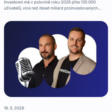
Investown má v polovině roku 2026 přes 135 000
uživatelů, více než deset miliard proinvestovaných
korun a přes miliardu vyplacených výnosů. Jaké byly
začátky? To vše prozradí v podcastu jeden ze
spoluzakladatelů a současný CEO, Alan Pock.
19. 5. 2026