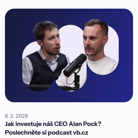
sleva na pobyt v komplexu Apartmány Mlýn
Herlíkovice. Moderní horský apartmánový dům, kam si
můžete zajet na rodinnou dovolenou, vznikl i díky
financování skrze Investown.
6. 2. 2026
Jak investuje náš CEO Alan Pock?
Poslechněte si podcast vb.cz