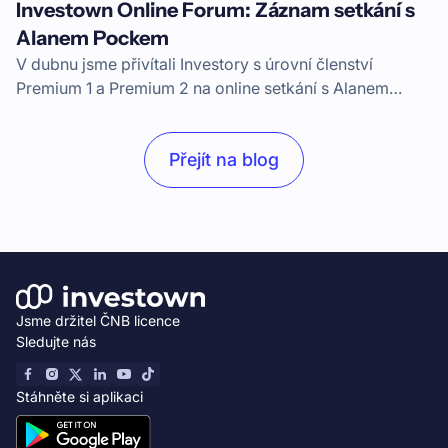
Investown Online Forum: Záznam setkání s
Alanem Pockem
V dubnu jsme přivítali Investory s úrovní členství
Premium 1 a Premium 2 na online setkání s Alanem
Pockem, CEO Investownu. K setkání se připojil i CSO
Václav Veselý.
Přejít na blog
Jsme držitel ČNB licence
Sledujte nás
Stáhněte si aplikaci