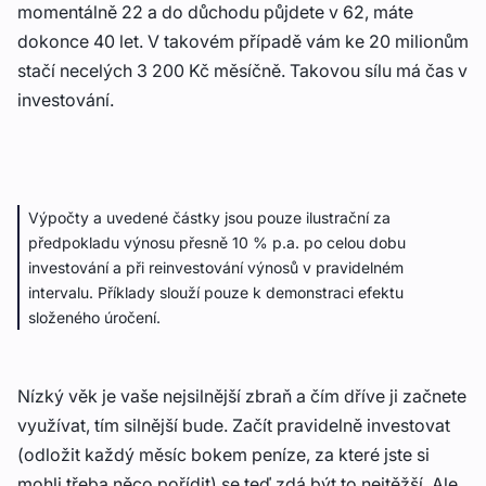
momentálně 22 a do důchodu půjdete v 62, máte
dokonce 40 let. V takovém případě vám ke 20 milionům
stačí necelých 3 200 Kč měsíčně. Takovou sílu má čas v
investování.
Výpočty a uvedené částky jsou pouze ilustrační za
předpokladu výnosu přesně 10 % p.a. po celou dobu
investování a při reinvestování výnosů v pravidelném
intervalu. Příklady slouží pouze k demonstraci efektu
složeného úročení.
Nízký věk je vaše nejsilnější zbraň a čím dříve ji začnete
využívat, tím silnější bude. Začít pravidelně investovat
(odložit každý měsíc bokem peníze, za které jste si
mohli třeba něco pořídit) se teď
zdá být to nejtěžší. Ale