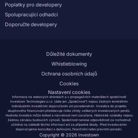
Poplatky pro developery
Spolupracující odhadci
Doporučte developery
Důležité dokumenty
Whistleblowing
Ochrana osobních údajů
Cookies
Nastavení cookies
Informace na webových stránkách a v propagačních materiálech společnosti
Investown Technologies s.r.o. (dále jen „Společnost“) nejsou žádným konkrétním
individuálním investičním doporučením ani poradenstvím. Investice do projektu
skupinového financování představuje riziko ztráty veškerých investovaných peněz.
Hodnota investice může kolísat a návratnost není zaručena. Historické výsledky nejsou
žádnou zárukou budoucích výnosů. Společnost nenese odpovědnost za rozhodnutí
učiněná na základě těchto informací ani za případné škody. Před investováním
doporučujeme konzultaci s daňovými, finančními nebo právními poradci.
Copyright ©
2026
Investown