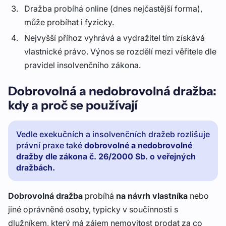
Dražba probíhá online (dnes nejčastější forma),
může probíhat i fyzicky.
Nejvyšší příhoz vyhrává a vydražitel tím získává
vlastnické právo. Výnos se rozdělí mezi věřitele dle
pravidel insolvenčního zákona.
Dobrovolná a nedobrovolná dražba:
kdy a proč se používají
Vedle exekučních a insolvenčních dražeb rozlišuje
právní praxe také
dobrovolné a nedobrovolné
dražby dle zákona č. 26/2000 Sb. o veřejných
dražbách.
Dobrovolná dražba
probíhá
na návrh vlastníka
nebo
jiné oprávněné osoby, typicky v součinnosti s
dlužníkem, který má zájem nemovitost prodat za co