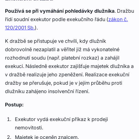
Používá se při vymáhání pohledávky dlužníka
. Dražbu
řídí soudní exekutor podle exekučního řádu (
zákon č.
120/2001 Sb.
).
K dražbě se přistupuje ve chvíli, kdy dlužník
dobrovolně nezaplatil a věřitel již má vykonatelné
rozhodnutí soudu (např. platební rozkaz) a zahájil
exekuci. Následně exekutor zajišťuje majetek dlužníka a
v dražbě realizuje jeho zpeněžení. Realizace exekuční
dražby se přerušuje, pokud je v jejím průběhu proti
dlužníku zahájeno insolvenční řízení.
Postup:
Exekutor vydá exekuční příkaz k prodeji
nemovitosti.
Majetek je oceněn znalcem.