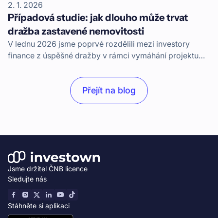
2. 1. 2026
Případová studie: jak dlouho může trvat
dražba zastavené nemovitosti
V lednu 2026 jsme poprvé rozdělili mezi investory
finance z úspěšné dražby v rámci vymáhání projektu
Apartmány Boží Dar. Jak jsme doposud postupovali v
průběhu vymáhání a jaké budou další kroky?
Přejít na blog
Jsme držitel ČNB licence
Sledujte nás
Stáhněte si aplikaci