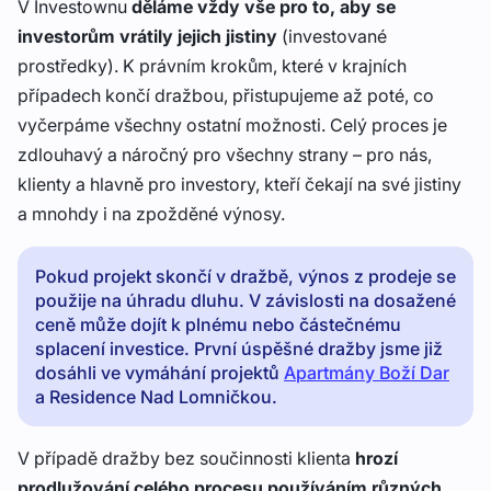
V Investownu
děláme vždy vše pro to, aby se
investorům vrátily jejich jistiny
(investované
prostředky). K právním krokům, které v krajních
případech končí dražbou, přistupujeme až poté, co
vyčerpáme všechny ostatní možnosti. Celý proces je
zdlouhavý a náročný pro všechny strany – pro nás,
klienty a hlavně pro investory, kteří čekají na své jistiny
a mnohdy i na zpožděné výnosy.
Pokud projekt skončí v dražbě, výnos z prodeje se
použije na úhradu dluhu. V závislosti na dosažené
ceně může dojít k plnému nebo částečnému
splacení investice. První úspěšné dražby jsme již
dosáhli ve vymáhání projektů
Apartmány Boží Dar
a Residence Nad Lomničkou.
V případě dražby bez součinnosti klienta
hrozí
prodlužování celého procesu používáním různých