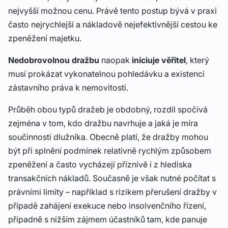
nejvyšší možnou cenu. Právě tento postup bývá v praxi
často nejrychlejší a nákladově nejefektivnější cestou ke
zpeněžení majetku.
Nedobrovolnou dražbu
naopak
iniciuje věřitel
, který
musí prokázat vykonatelnou pohledávku a existenci
zástavního práva k nemovitosti.
Průběh obou typů dražeb je obdobný, rozdíl spočívá
zejména v tom, kdo dražbu navrhuje a jaká je míra
součinnosti dlužníka. Obecně platí, že dražby mohou
být při splnění podmínek relativně rychlým způsobem
zpeněžení a často vycházejí příznivě i z hlediska
transakčních nákladů. Současně je však nutné počítat s
právními limity – například s rizikem přerušení dražby v
případě zahájení exekuce nebo insolvenčního řízení,
případně s nižším zájmem účastníků tam, kde panuje