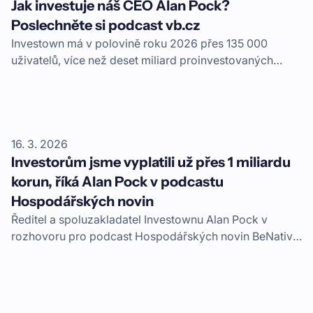
Jak investuje náš CEO Alan Pock?
Poslechněte si podcast vb.cz
Investown má v polovině roku 2026 přes 135 000
uživatelů, více než deset miliard proinvestovaných
korun a přes miliardu vyplacených výnosů. Jaké byly
začátky? To vše prozradí v podcastu jeden ze
spoluzakladatelů a současný CEO, Alan Pock.
16. 3. 2026
Investorům jsme vyplatili už přes 1 miliardu
korun, říká Alan Pock v podcastu
Hospodářských novin
Ředitel a spoluzakladatel Investownu Alan Pock v
rozhovoru pro podcast Hospodářských novin BeNative
vysvětluje, jak přesně funguje Investown, do čeho se
konkrétně investuje, co to znamená, že máme licenci
ČNB a jakým procesem schvalování prochází úvěry
developerům.