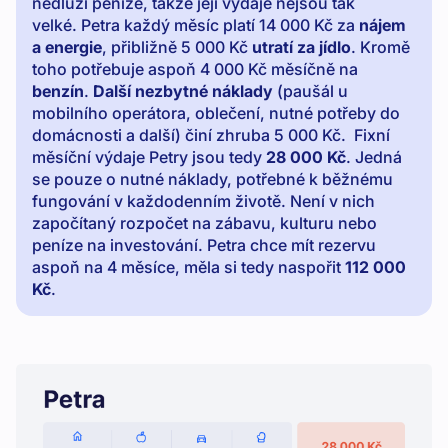
nedluží peníze, takže její výdaje nejsou tak
velké. Petra každý měsíc platí 14 000 Kč za
nájem
a energie
, přibližně 5 000 Kč
utratí za jídlo
. Kromě
toho potřebuje aspoň 4 000 Kč měsíčně na
benzín
.
Další nezbytné náklady
(paušál u
mobilního operátora, oblečení, nutné potřeby do
domácnosti a další) činí zhruba 5 000 Kč. Fixní
měsíční výdaje Petry jsou tedy
28 000 Kč
. Jedná
se pouze o nutné náklady, potřebné k běžnému
fungování v každodenním životě. Není v nich
započítaný rozpočet na zábavu, kulturu nebo
peníze na investování. Petra chce mít rezervu
aspoň na 4 měsíce, měla si tedy naspořit
112 000
Kč
.