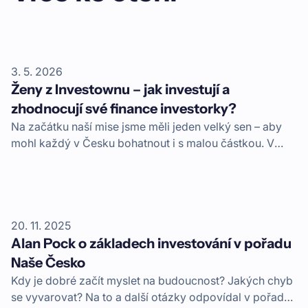
3. 5. 2026
Ženy z Investownu – jak investují a
zhodnocují své finance investorky?
Na začátku naší mise jsme měli jeden velký sen – aby
mohl každý v Česku bohatnout i s malou částkou. V
únoru 2026 jsme překročili 1 miliardu Kč na výnosech.
Do poslední koruny tahle částka zamířila našim
investorům. A také investorkám. Mrkněte na data, jak si
u nás vedou ženy.
20. 11. 2025
Alan Pock o základech investování v pořadu
Naše Česko
Kdy je dobré začít myslet na budoucnost? Jakých chyb
se vyvarovat? Na to a další otázky odpovídal v pořadu