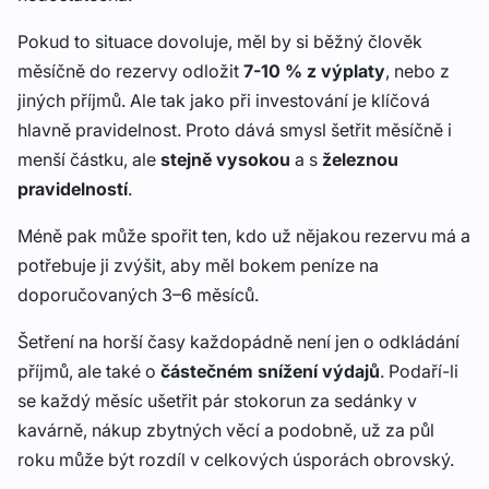
Pokud to situace dovoluje, měl by si běžný člověk
měsíčně do rezervy odložit
7-10 % z výplaty
, nebo z
jiných příjmů. Ale tak jako při investování je klíčová
hlavně pravidelnost. Proto dává smysl šetřit měsíčně i
menší částku, ale
stejně vysokou
a s
železnou
pravidelností
.
Méně pak může spořit ten, kdo už nějakou rezervu má a
potřebuje ji zvýšit, aby měl bokem peníze na
doporučovaných 3–6 měsíců.
Šetření na horší časy každopádně není jen o odkládání
příjmů, ale také o
částečném snížení výdajů
. Podaří-li
se každý měsíc ušetřit pár stokorun za sedánky v
kavárně, nákup zbytných věcí a podobně, už za půl
roku může být rozdíl v celkových úsporách obrovský.