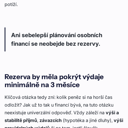
potíží.
Ani sebelepší plánování osobních
financí se neobejde bez rezervy.
Rezerva by měla pokrýt výdaje
minimálně na 3 měsíce
Klíčová otázka tedy zní: kolik peněz si na horší čas
odložit? Jak už to tak u financí bývá, na tuto otázku
neexistuje univerzální odpověď. Vždy záleží na
výši a
stabilitě příjmů
,
závazcích
(hypotéka a jiné dluhy),
výši
pravidelných výdajů
či na tom, jestli člověk