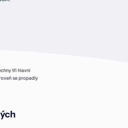
chny tři hlavní
úroveň se propadly
kých