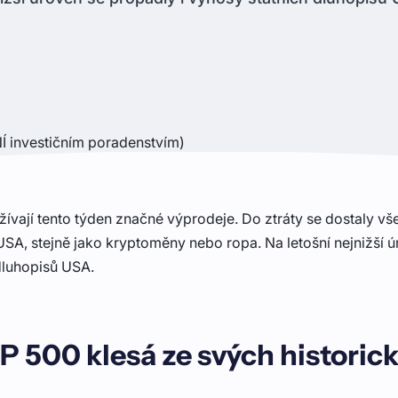
Í investičním poradenstvím)
žívají tento týden značné výprodeje. Do ztráty se dostaly vše
USA, stejně jako kryptoměny nebo ropa. Na letošní nejnižší 
 dluhopisů USA.
P 500 klesá ze svých historic