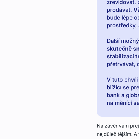
zrevidovat,
prodávat.
Vž
bude lépe o
prostředky,
Další možný
skutečně sn
stabilizaci t
přetrvávat, 
V tuto chví
blížící se p
bank a glob
na měnící se
Na závěr vám přej
nejdůležitějším. A 