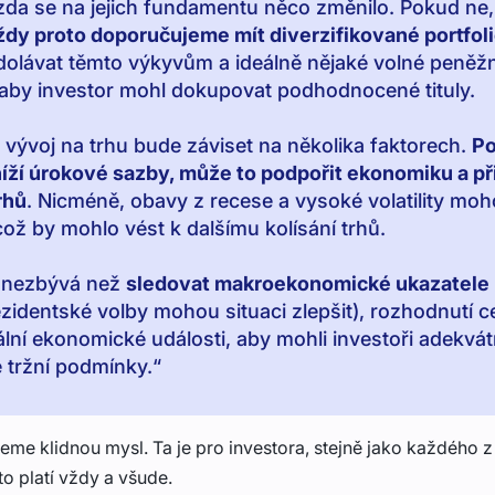
 zda se na jejich fundamentu něco změnilo. Pokud ne
dy proto doporučujeme mít diverzifikované portfol
dolávat těmto výkyvům a ideálně nějaké volné peněžn
 aby investor mohl dokupovat podhodnocené tituly.
 vývoj na trhu bude záviset na několika faktorech.
Po
íží úrokové sazby, může to podpořit ekonomiku a př
rhů
. Nicméně, obavy z recese a vysoké volatility mo
což by mohlo vést k dalšímu kolísání trhů.
li nezbývá než
sledovat makroekonomické ukazatele
rezidentské volby mohou situaci zlepšit), rozhodnutí c
ální ekonomické události, aby mohli investoři adekvá
 tržní podmínky.
“
eme klidnou mysl. Ta je pro investora, stejně jako každého z
to platí vždy a všude.