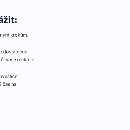
ážit:
ybným krokům.
áte dostatečně
ů, vaše riziko je
nvestiční
ý čas na