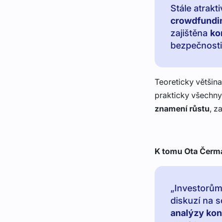
Stále atrakti
crowdfundi
zajištěna
ko
bezpečnosti
Teoreticky většin
prakticky všechny 
znamení růstu
, z
K tomu Ota Čermá
„Investorům
diskuzí na 
analýzy kon