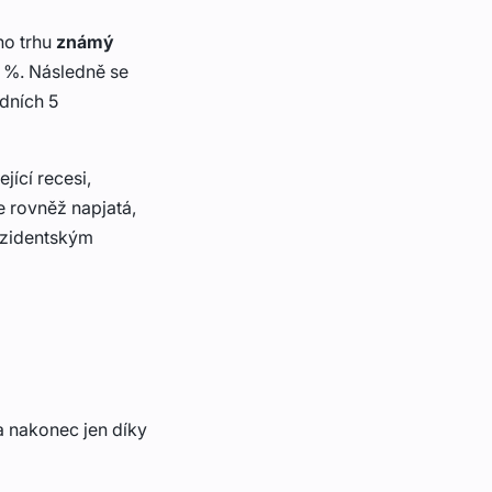
ho trhu
známý
6 %. Následně se
edních 5
jící recesi,
e rovněž napjatá,
ezidentským
 nakonec jen díky