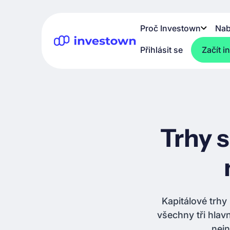
Proč Investown
Nab
Přihlásit se
Začít i
Trhy 
Kapitálové trhy
všechny tři hlav
nejn