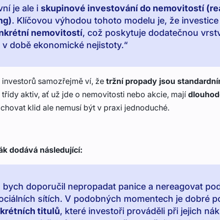
vní je ale i
skupinové investování do nemovitostí (rea
ng)
. Klíčovou výhodou tohoto modelu je, že investice
nkrétní nemovitostí
, což poskytuje dodatečnou vrst
 v době ekonomické nejistoty.“
a investorů samozřejmě ví, že
tržní propady jsou standardn
třídy aktiv, ať už jde o nemovitosti nebo akcie, mají
dlouhod
achovat klid ale nemusí být v praxi jednoduché.
k dodává následující:
 bych doporučil nepropadat panice a nereagovat po
sociálních sítích. V podobných momentech je dobré p
krétních titulů
, které investoři prováděli při jejich ná