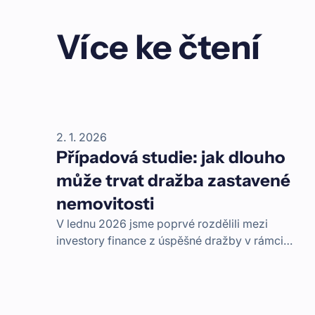
Více ke čtení
2. 1. 2026
Případová studie: jak dlouho
může trvat dražba zastavené
nemovitosti
V lednu 2026 jsme poprvé rozdělili mezi
investory finance z úspěšné dražby v rámci
vymáhání projektu Apartmány Boží Dar. Jak jsme
doposud postupovali v průběhu vymáhání a jaké
budou další kroky?