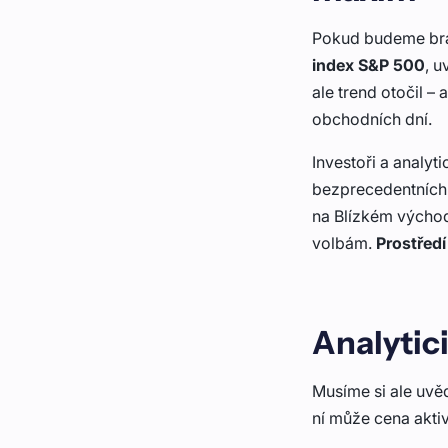
Pokud budeme brá
index
S&P 500
, u
ale trend otočil –
obchodních dní.
Investoři a analyt
bezprecedentních 
na Blízkém východ
volbám.
Prostřed
Analytici
Musíme si ale uvě
ní může cena akti