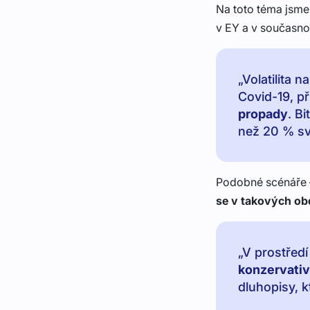
Na toto téma jsme
v EY a v současnos
„Volatilita 
Covid-19, p
propady
. B
než 20 % sv
Podobné scénáře –
se v takových ob
„V prostředí
konzervativ
dluhopisy, k