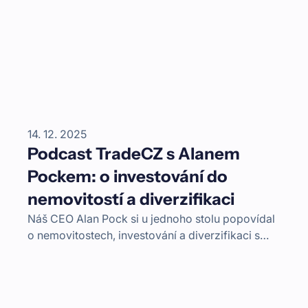
14. 12. 2025
Podcast TradeCZ s Alanem
Pockem: o investování do
nemovitostí a diverzifikaci
Náš CEO Alan Pock si u jednoho stolu popovídal
o nemovitostech, investování a diverzifikaci s
provozním ředitelem Fingoodu Ondřejem
Kozlem. Debatu moderoval Petr Plecháč.