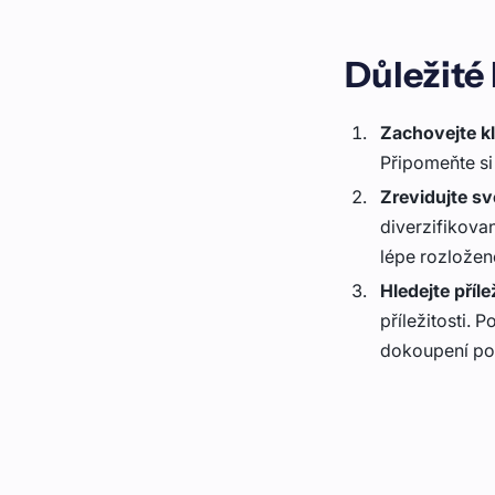
Důležité 
Zachovejte kl
Připomeňte si 
Zrevidujte sv
diverzifikovan
lépe rozložen
Hledejte příle
příležitosti. 
dokoupení po