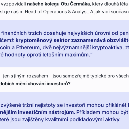
 vyzpovídali
našeho kolegu Otu Čermáka
, který dlouhá lét
ti je našim Head of Operations & Analyst. A jak vidí současn
na finančních trzích dosahuje nejvyšších úrovní od pa
řičemž
kryptoměnový sektor
zaznamenává obzvlášt
itcoin a Ethereum, dvě nejvýznamnější kryptoaktiva, zt
é hodnoty oproti letošním maximům.“
 jen s jiným rozsahem – jsou samozřejmě typické pro všechn
dobích mění chování investorů?
 zvýšené tržní nejistoty se investoři mohou přiklánět 
nějším investičním nástrojům.
Příkladem mohou být 
teré jsou zajištěny kvalitními podkladovými aktivy.