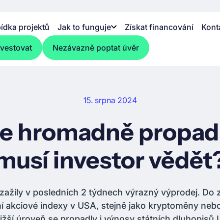
ídka projektů
Jak to funguje
Získat financování
Kont
nvestovat
Nezávazně poptat úvěr
15. srpna 2024
se hromadně propada
musí investor vědět
 zažily v posledních 2 týdnech výrazný výprodej. Do z
ní akciové indexy v USA, stejně jako kryptoměny nebo
ižší úroveň se propadly i výnosy státních dluhopisů