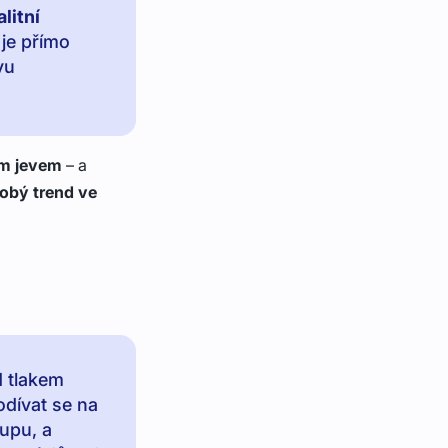
litní
 je přímo
vu
ím jevem
– a
obý trend ve
d tlakem
odívat se na
kupu, a