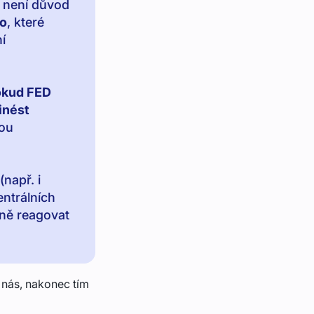
, není důvod
io
, které
í
kud FED
inést
hou
(např. i
entrálních
tně reagovat
 nás, nakonec tím