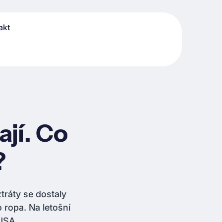
akt
jí. Co
?
tráty se dostaly
 ropa. Na letošní
 USA.