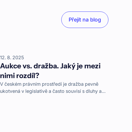
Přejít na blog
12. 8. 2025
Aukce vs. dražba. Jaký je mezi
nimi rozdíl?
V českém právním prostředí je dražba pevně
ukotvená v legislativě a často souvisí s dluhy a
jejich vymáháním v exekuci nebo insolvencí.
Aukce je naopak dobrovolná a převod
nemovitosti závisí na smluvní dohodě mezi
prodávající a kupující stranou.