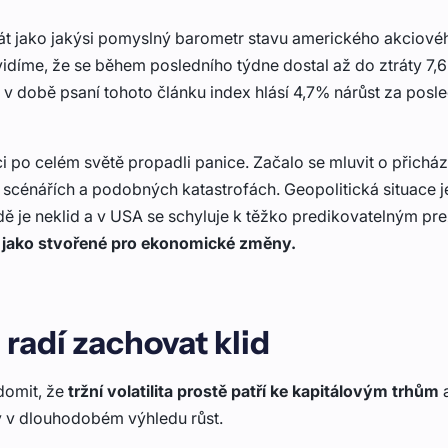
t jako jakýsi pomyslný barometr stavu amerického akciové
vidíme, že se během posledního týdne dostal až do ztráty 7,
 a v době psaní tohoto článku index hlásí 4,7% nárůst za posl
ici po celém světě propadli panice. Začalo se mluvit o přicháze
scénářích a podobných katastrofách. Geopolitická situace j
ě je neklid a v USA se schyluje k těžko predikovatelným pr
í jako stvořené pro ekonomické změny.
 radí zachovat klid
domit, že
tržní volatilita prostě patří ke kapitálovým trhům
a
v v dlouhodobém výhledu růst.