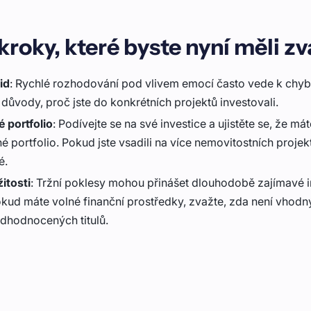
kroky, které byste nyní měli zv
id
: Rychlé rozhodování pod vlivem emocí často vede k ch
důvody, proč jste do konkrétních projektů investovali.
é portfolio
: Podívejte se na své investice a ujistěte se, že m
é portfolio. Pokud jste vsadili na více nemovitostních projekt
é.
žitosti
: Tržní poklesy mohou přinášet dlouhodobě zajímavé i
Pokud máte volné finanční prostředky, zvažte, zda není vhodn
dhodnocených titulů.