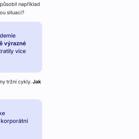
a působil například
ou situaci?
ndemie
ě výrazné
ratily více
y tržní cykly.
Jak
ke
korporátní