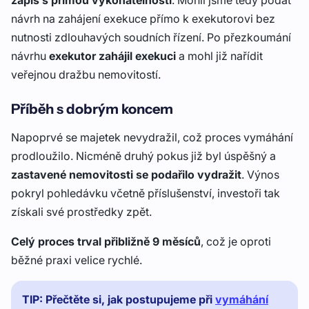
zápis s přímou vykonatelností
. Mohli jsme tedy podat
návrh na zahájení exekuce přímo k exekutorovi bez
nutnosti zdlouhavých soudních řízení. Po přezkoumání
návrhu
exekutor zahájil exekuci
a mohl již nařídit
veřejnou dražbu nemovitostí.
Příběh s dobrým koncem
Napoprvé se majetek nevydražil, což proces vymáhání
prodloužilo. Nicméně druhý pokus již byl úspěšný a
zastavené nemovitosti se podařilo vydražit
. Výnos
pokryl pohledávku včetně příslušenství, investoři tak
získali své prostředky zpět.
Celý proces trval přibližně 9 měsíců
, což je oproti
běžné praxi velice rychlé.
TIP: Přečtěte si, jak postupujeme při
vymáhání