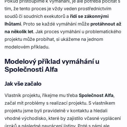
Pokud přistoupíme k vymáhání, je ale potřeba počítat s
tím, že tento proces je vždy veden prostřednictvím
soudů či soudních exekutorů a
řídí se zákonnými
lhůtami
. Proto se každé vymáhání může
protáhnout až
na několik let
. Jak proces vymáhání u problematického
projektu může probíhat, si ukážeme na jednom
modelovém příkladu.
Modelový příklad vymáhání u
Společnosti Alfa
Jak vše začalo
Vlastník projektu, říkejme mu třeba
Společnost Alfa
,
začal mít problémy s realizací projektu. S vlastníkem
projektu jsme byli pravidelně v kontaktu a hledali
vhodné východisko, které by zajistilo včasné vyplácení
úroků a následné navrácení jistiny. Poté s námi ale