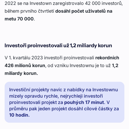
2022 se na Investown zaregistrovalo 42 000 investorů,
během prvního čtvrtletí
dosáhl počet uživatelů na
metu 70 000
.
Investoři proinvestovali už 1,2 miliardy korun
V 1. kvartálu 2023 investoři proinvestovali
rekordních
426 milionů korun
, od vzniku Investownu je to už
1,2
miliardy korun.
Investiční projekty navíc z nabídky na Investownu
mizely opravdu rychle, nejrychleji investoři
proinvestovali projekt za
pouhých 17 minut
. V
průměru pak jeden projekt dosáhl cílové částky za
10 hodin.