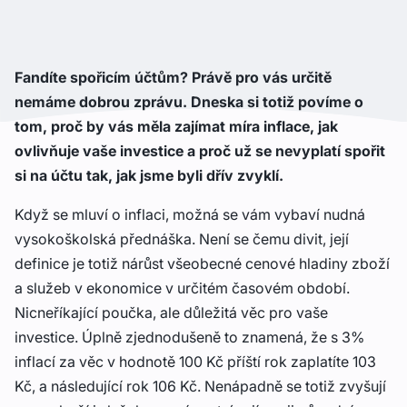
Fandíte spořicím účtům? Právě pro vás určitě
nemáme dobrou zprávu. Dneska si totiž povíme o
tom, proč by vás měla zajímat míra inflace, jak
ovlivňuje vaše investice a proč už se nevyplatí spořit
si na účtu tak, jak jsme byli dřív zvyklí.
Když se mluví o inflaci, možná se vám vybaví nudná
vysokoškolská přednáška. Není se čemu divit, její
definice je totiž nárůst všeobecné cenové hladiny zboží
a služeb v ekonomice v určitém časovém období.
Nicneříkající poučka, ale důležitá věc pro vaše
investice. Úplně zjednodušeně to znamená, že s 3%
inflací za věc v hodnotě 100 Kč příští rok zaplatíte 103
Kč, a následující rok 106 Kč. Nenápadně se totiž zvyšují