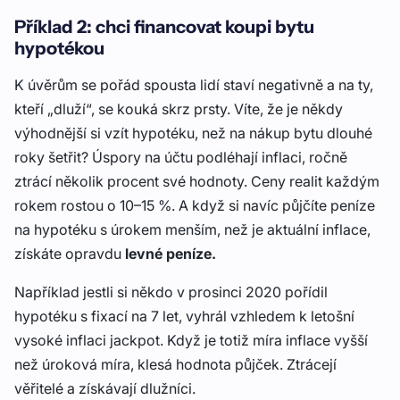
Příklad 2: chci financovat koupi bytu
hypotékou
K úvěrům se pořád spousta lidí staví negativně a na ty,
kteří „dluží“, se kouká skrz prsty. Víte, že je někdy
výhodnější si vzít hypotéku, než na nákup bytu dlouhé
roky šetřit? Úspory na účtu podléhají inflaci, ročně
ztrácí několik procent své hodnoty. Ceny realit každým
rokem rostou o 10–15 %. A když si navíc půjčíte peníze
na hypotéku s úrokem menším, než je aktuální inflace,
získáte opravdu
levné peníze.
Například jestli si někdo v prosinci 2020 pořídil
hypotéku s fixací na 7 let, vyhrál vzhledem k letošní
vysoké inflaci jackpot. Když je totiž míra inflace vyšší
než úroková míra, klesá hodnota půjček. Ztrácejí
věřitelé a získávají dlužníci.