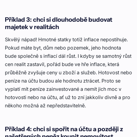
Příklad 3: chci si dlouhodobě budovat
majetek v realitách
Skvělý nápad! Hmotné statky totiž inflace nepostihuje.
Pokud máte byt, dům nebo pozemek, jeho hodnota
bude společně s inflací dál růst. I kdyby se samotný růst
cen realit zastavil, pořád bude ve hře inflace, která
průběžně zvyšuje ceny u zboží a služeb. Hotovost nebo
peníze na účtu budou ale hodnotu ztrácet. Proto se
vyplatí mít peníze zainvestované a nemít jich moc v
hotovosti nebo na účtu, ať už to zní jakkoliv divně a pro
někoho možná až nepředstavitelně.
Příklad 4: chci si spořit na účtu a později z
našetřených peněz koupit nemovitost