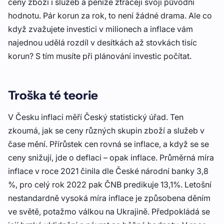
ceny zboží i služeb a peníze ztrácejí svoji původní
hodnotu. Pár korun za rok, to není žádné drama. Ale co
když zvažujete investici v milionech a inflace vám
najednou udělá rozdíl v desítkách až stovkách tisíc
korun? S tím musíte při plánování investic počítat.
Troška té teorie
V Česku inflaci měří Český statistický úřad. Ten
zkoumá, jak se ceny různých skupin zboží a služeb v
čase mění. Přírůstek cen rovná se inflace, a když se se
ceny snižují, jde o deflaci – opak inflace. Průměrná míra
inflace v roce 2021 činila dle České národní banky 3,8
%, pro celý rok 2022 pak ČNB predikuje 13,1%. Letošní
nestandardně vysoká míra inflace je způsobena děním
ve světě, potažmo válkou na Ukrajině. Předpokládá se