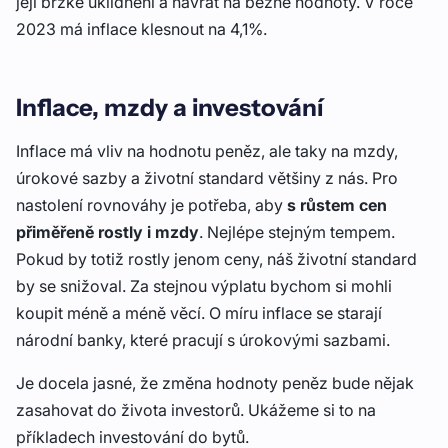
její brzké uklidnění a návrat na běžné hodnoty. V roce
2023 má inflace klesnout na 4,1%.
Inflace, mzdy a investování
Inflace má vliv na hodnotu peněz, ale taky na mzdy,
úrokové sazby a životní standard většiny z nás. Pro
nastolení rovnováhy je potřeba, aby
s růstem cen
přiměřeně rostly i mzdy
. Nejlépe stejným tempem.
Pokud by totiž rostly jenom ceny, náš životní standard
by se snižoval. Za stejnou výplatu bychom si mohli
koupit méně a méně věcí. O míru inflace se starají
národní banky, které pracují s úrokovými sazbami.
Je docela jasné, že změna hodnoty peněz bude nějak
zasahovat do života investorů. Ukážeme si to na
příkladech investování do bytů.